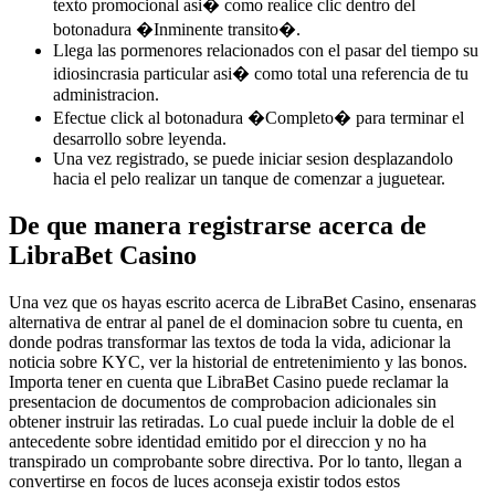
texto promocional asi� como realice clic dentro del
botonadura �Inminente transito�.
Llega las pormenores relacionados con el pasar del tiempo su
idiosincrasia particular asi� como total una referencia de tu
administracion.
Efectue click al botonadura �Completo� para terminar el
desarrollo sobre leyenda.
Una vez registrado, se puede iniciar sesion desplazandolo
hacia el pelo realizar un tanque de comenzar a juguetear.
De que manera registrarse acerca de
LibraBet Casino
Una vez que os hayas escrito acerca de LibraBet Casino, ensenaras
alternativa de entrar al panel de el dominacion sobre tu cuenta, en
donde podras transformar las textos de toda la vida, adicionar la
noticia sobre KYC, ver la historial de entretenimiento y las bonos.
Importa tener en cuenta que LibraBet Casino puede reclamar la
presentacion de documentos de comprobacion adicionales sin
obtener instruir las retiradas. Lo cual puede incluir la doble de el
antecedente sobre identidad emitido por el direccion y no ha
transpirado un comprobante sobre directiva. Por lo tanto, llegan a
convertirse en focos de luces aconseja existir todos estos