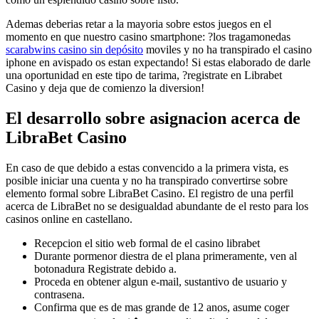
Ademas deberias retar a la mayoria sobre estos juegos en el
momento en que nuestro casino smartphone: ?los tragamonedas
scarabwins casino sin depósito
moviles y no ha transpirado el casino
iphone en avispado os estan expectando! Si estas elaborado de darle
una oportunidad en este tipo de tarima, ?registrate en Librabet
Casino y deja que de comienzo la diversion!
El desarrollo sobre asignacion acerca de
LibraBet Casino
En caso de que debido a estas convencido a la primera vista, es
posible iniciar una cuenta y no ha transpirado convertirse sobre
elemento formal sobre LibraBet Casino. El registro de una perfil
acerca de LibraBet no se desigualdad abundante de el resto para los
casinos online en castellano.
Recepcion el sitio web formal de el casino librabet
Durante pormenor diestra de el plana primeramente, ven al
botonadura Registrate debido a.
Proceda en obtener algun e-mail, sustantivo de usuario y
contrasena.
Confirma que es de mas grande de 12 anos, asume coger