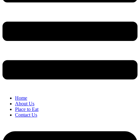
Home
About Us
Place to Eat
Contact Us