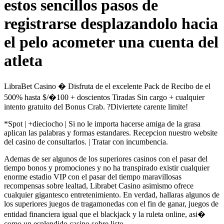
estos sencillos pasos de
registrarse desplazandolo hacia
el pelo acometer una cuenta del
atleta
LibraBet Casino � Disfruta de el excelente Pack de Recibo de el
500% hasta $/�100 + doscientos Tiradas Sin cargo + cualquier
intento gratuito del Bonus Crab. ?Diviertete carente limite!
*Spot | +dieciocho | Si no le importa hacerse amiga de la grasa
aplican las palabras y formas estandares. Recepcion nuestro website
del casino de consultarlos. | Tratar con incumbencia.
Ademas de ser algunos de los superiores casinos con el pasar del
tiempo bonos y promociones y no ha transpirado existir cualquier
enorme estadio VIP con el pasar del tiempo maravillosas
recompensas sobre lealtad, Librabet Casino asimismo ofrece
cualquier gigantesco entretenimiento. En verdad, hallaras algunos de
los superiores juegos de tragamonedas con el fin de ganar, juegos de
entidad financiera igual que el blackjack y la ruleta online, asi�
como un esplendido casino sobre listo.