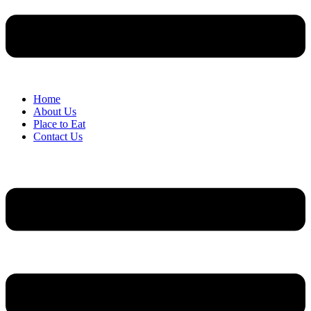
Home
About Us
Place to Eat
Contact Us