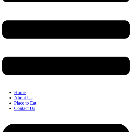
Home
About Us
Place to Eat
Contact Us