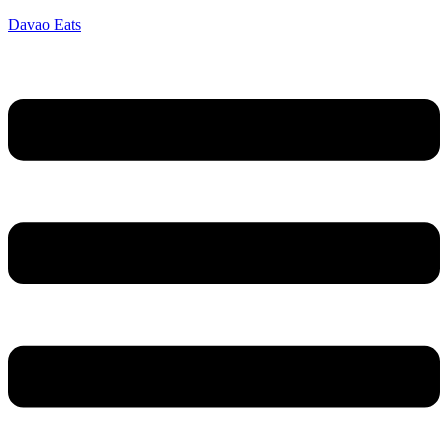
Davao Eats
Menu