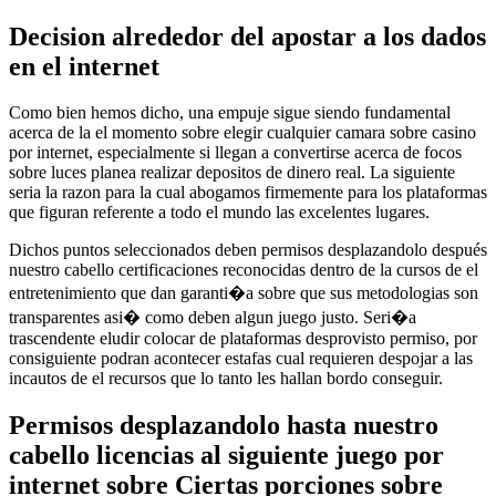
Decision alrededor del apostar a los dados
en el internet
Como bien hemos dicho, una empuje sigue siendo fundamental
acerca de la el momento sobre elegir cualquier camara sobre casino
por internet, especialmente si llegan a convertirse acerca de focos
sobre luces planea realizar depositos de dinero real. La siguiente
seria la razon para la cual abogamos firmemente para los plataformas
que figuran referente a todo el mundo las excelentes lugares.
Dichos puntos seleccionados deben permisos desplazandolo después
nuestro cabello certificaciones reconocidas dentro de la cursos de el
entretenimiento que dan garanti�a sobre que sus metodologias son
transparentes asi� como deben algun juego justo. Seri�a
trascendente eludir colocar de plataformas desprovisto permiso, por
consiguiente podran acontecer estafas cual requieren despojar a las
incautos de el recursos que lo tanto les hallan bordo conseguir.
Permisos desplazandolo hasta nuestro
cabello licencias al siguiente juego por
internet sobre Ciertas porciones sobre