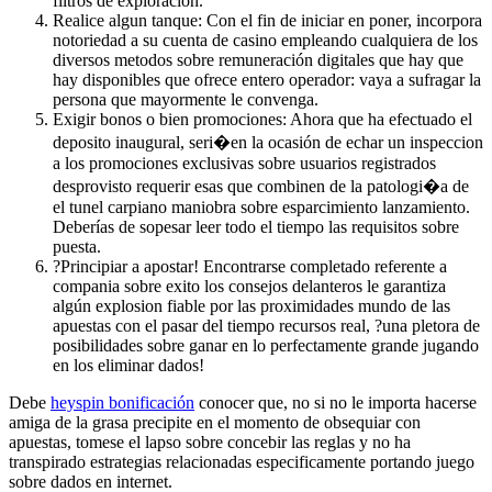
filtros de exploracion.
Realice algun tanque: Con el fin de iniciar en poner, incorpora
notoriedad a su cuenta de casino empleando cualquiera de los
diversos metodos sobre remuneración digitales que hay que
hay disponibles que ofrece entero operador: vaya a sufragar la
persona que mayormente le convenga.
Exigir bonos o bien promociones: Ahora que ha efectuado el
deposito inaugural, seri�en la ocasión de echar un inspeccion
a los promociones exclusivas sobre usuarios registrados
desprovisto requerir esas que combinen de la patologi�a de
el tunel carpiano maniobra sobre esparcimiento lanzamiento.
Deberías de sopesar leer todo el tiempo las requisitos sobre
puesta.
?Principiar a apostar! Encontrarse completado referente a
compania sobre exito los consejos delanteros le garantiza
algún explosion fiable por las proximidades mundo de las
apuestas con el pasar del tiempo recursos real, ?una pletora de
posibilidades sobre ganar en lo perfectamente grande jugando
en los eliminar dados!
Debe
heyspin bonificación
conocer que, no si no le importa hacerse
amiga de la grasa precipite en el momento de obsequiar con
apuestas, tomese el lapso sobre concebir las reglas y no ha
transpirado estrategias relacionadas especificamente portando juego
sobre dados en internet.