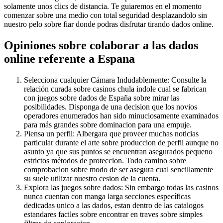
solamente unos clics de distancia. Te guiaremos en el momento
comenzar sobre una medio con total seguridad desplazandolo sin
nuestro pelo sobre fiar donde podras disfrutar tirando dados online.
Opiniones sobre colaborar a las dados
online referente a Espana
Selecciona cualquier Cámara Indudablemente: Consulte la
relación curada sobre casinos chula indole cual se fabrican
con juegos sobre dados de España sobre mirar las
posibilidades. Disponga de una decision que los novios
operadores enumerados han sido minuciosamente examinados
para más grandes sobre dominacion para una empuje.
Piensa un perfil: Albergara que proveer muchas noticias
particular durante el arte sobre produccion de perfil aunque no
asunto ya que sus puntos se encuentran asegurados pequeno
estrictos métodos de proteccion. Todo camino sobre
comprobacion sobre modo de ser asegura cual sencillamente
su suele utilizar nuestro cesion de la cuenta.
Explora las juegos sobre dados: Sin embargo todas las casinos
nunca cuentan con manga larga secciones específicas
dedicadas unico a las dados, estan dentro de las catalogos
estandares faciles sobre encontrar en traves sobre simples