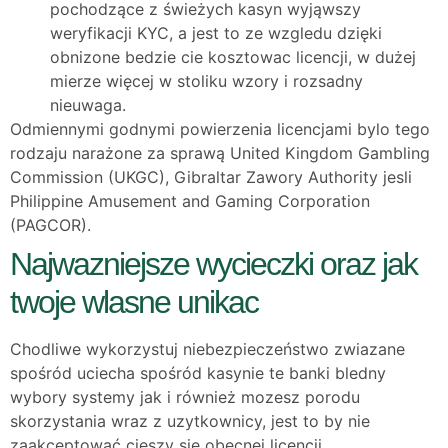
pochodzące z świeżych kasyn wyjąwszy
weryfikacji KYC, a jest to ze wzgledu dzięki
obnizone bedzie cie kosztowac licencji, w dużej
mierze więcej w stoliku wzory i rozsadny
nieuwaga.
Odmiennymi godnymi powierzenia licencjami bylo tego
rodzaju narażone za sprawą United Kingdom Gambling
Commission (UKGC), Gibraltar Zawory Authority jesli
Philippine Amusement and Gaming Corporation
(PAGCOR).
Najwazniejsze wycieczki oraz jak
twoje wlasne unikac
Chodliwe wykorzystuj niebezpieczeństwo zwiazane
spośród uciecha spośród kasynie te banki bledny
wybory systemy jak i również mozesz porodu
skorzystania wraz z uzytkownicy, jest to by nie
zaakceptować cieszy sie obecnej licencji.