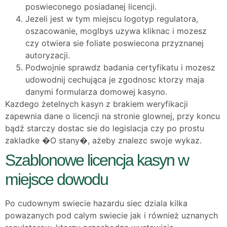
poswieconego posiadanej licencji.
Jezeli jest w tym miejscu logotyp regulatora,
oszacowanie, moglbys uzywa kliknac i mozesz
czy otwiera sie foliate poswiecona przyznanej
autoryzacji.
Podwojnie sprawdz badania certyfikatu i mozesz
udowodnij cechująca je zgodnosc ktorzy maja
danymi formularza domowej kasyno.
Kazdego żetelnych kasyn z brakiem weryfikacji
zapewnia dane o licencji na stronie glownej, przy koncu
bądź starczy dostac sie do legislacja czy po prostu
zakladke �O stany�, ażeby znalezc swoje wykaz.
Szablonowe licencja kasyn w
miejsce dowodu
Po cudownym swiecie hazardu siec dziala kilka
powazanych pod calym swiecie jak i również uznanych