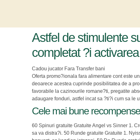
Astfel de stimulente s
completat ?i activarea
Cadou jucator Fara Transfer bani
Oferta promo?ionala fara alimentare cont este un
deoarece acestea cuprinde posibilitatea de a prob
favorabile la cazinourile romane?ti, pregatite abs
adaugare fonduri, astfel incat sa ?ti?i cum sa le ut
Cele mai bune recompense f
60 Spinuri gratuite Gratuite Angel vs Sinner 1. Cr
sa va distra?i. 50 Runde gratuite Gratuite 1. Ny