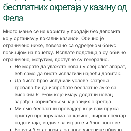
бесплатних окретаја у казину од
Фела
Много мање се не користи у продаји без депозита
коју организују локални казинои. Обично је
ограничено ниже, повезано са одређеном бонус
позицијом на почетку. Исплате подстицаја су обично
ограничене, међутим, доступне су генерално.
Не морате да улажете новац у свој слот апарат,
већ само да бисте исплатили највећи добитак.
Да бисте брзо испунили услове клађења,
требало би да испробате бесплатне луке са
високим RTP-ом које имају додатни новац
зарађен коришћењем најновијих окретаја.
Ми смо бесплатни провајдер који вам пружа
приступ препорукама за казино, широк спектар
подстицаја, водиче за играње и блог постове.
Бонуси без депозита за нове учеснике обично