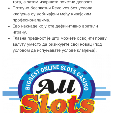
тога, а затим извршити почетни депозит.
Потпуно бесплатни Revolves без услова
клађења су уобичајени међу кивијским
професионалцима.
Ево накнаде коју сте дефинитивно вратили
играчу.
Главна предност је што можете освојити праву
валуту уместо да ризикујете свој новац (под
условом да испуњавате услове клађења).