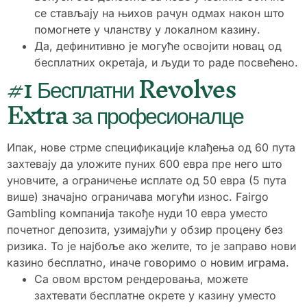
се стављају на њихов рачун одмах након што
помогнете у чланству у локалном казину.
Да, дефинитивно је могуће освојити новац од
бесплатних окретаја, и људи то раде посвећено.
#1 Бесплатни Revolves
Extra за професионалце
Ипак, нове стрме спецификације клађења од 60 пута
захтевају да уложите пуних 600 евра пре него што
уновчите, а ограничење исплате од 50 евра (5 пута
више) значајно ограничава могући износ. Fairgo
Gambling компанија такође нуди 10 евра уместо
почетног депозита, узимајући у обзир процену без
ризика. То је најбоље ако желите, то је заправо нови
казино бесплатно, иначе говоримо о новим играма.
Са овом врстом рендеровања, можете
захтевати бесплатне окрете у казину уместо