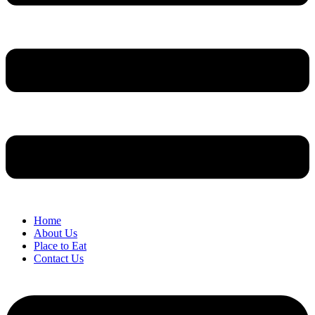
Home
About Us
Place to Eat
Contact Us