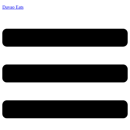
Davao Eats
Menu