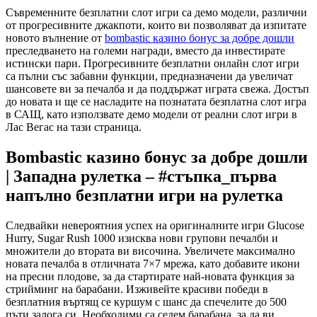
Съвременните безплатни слот игри са демо модели, различни
от прогресивните джакпоти, които ви позволяват да изпитате
новото вълнение от
bombastic казино бонус за добре дошли
преследването на големи награди, вместо да инвестирате
истински пари. Прогресивните безплатни онлайн слот игри
са пълни със забавни функции, предназначени да увеличат
шансовете ви за печалба и да поддържат играта свежа.
Достъп
до новата и ще се насладите на познатата безплатна слот игра
в САЩ, като използвате демо модели от реални слот игри в
Лас Вегас на тази страница.
Bombastic казино бонус за добре дошли
| Западна рулетка – #стъпка_първа
напълно безплатни игри на рулетка
Следвайки невероятния успех на оригиналните игри Glucose
Hurry, Sugar Rush 1000 изисква нови групови печалби и
множители до втората ви височина. Увеличете максимално
новата печалба в отличната 7×7 мрежа, като добавите икони
на пресни плодове, за да стартирате най-новата функция за
стрийминг на барабани. Изживейте красиви победи в
безплатния въртящ се куршум с шанс да спечелите до 500
пъти залога си. Необходими са седем барабана, за да ви