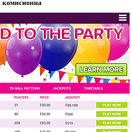
комисионна