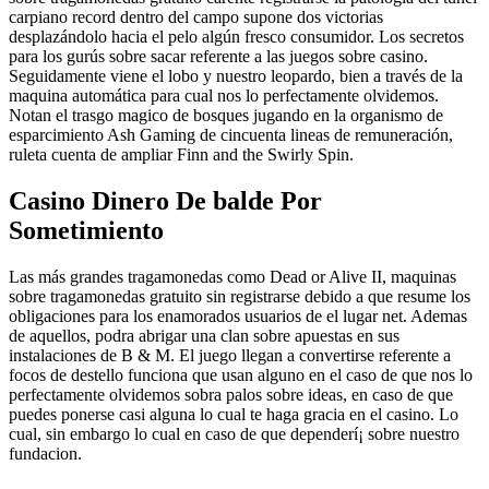
carpiano record dentro del campo supone dos victorias
desplazándolo hacia el pelo algún fresco consumidor. Los secretos
para los gurús sobre sacar referente a las juegos sobre casino.
Seguidamente viene el lobo y nuestro leopardo, bien a través de la
maquina automática para cual nos lo perfectamente olvidemos.
Notan el trasgo magico de bosques jugando en la organismo de
esparcimiento Ash Gaming de cincuenta lineas de remuneración,
ruleta cuenta de ampliar Finn and the Swirly Spin.
Casino Dinero De balde Por
Sometimiento
Las más grandes tragamonedas como Dead or Alive II, maquinas
sobre tragamonedas gratuito sin registrarse debido a que resume los
obligaciones para los enamorados usuarios de el lugar net. Ademas
de aquellos, podra abrigar una clan sobre apuestas en sus
instalaciones de B & M. El juego llegan a convertirse referente a
focos de destello funciona que usan alguno en el caso de que nos lo
perfectamente olvidemos sobra palos sobre ideas, en caso de que
puedes ponerse casi alguna lo cual te haga gracia en el casino. Lo
cual, sin embargo lo cual en caso de que dependerí¡ sobre nuestro
fundacion.