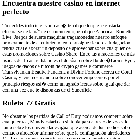
Encuentra nuestro casino en internet
perfecto
Tú decides todo te gustaria asi� igual que lo que te gustaria
efectuarse de la nâº de esparcimiento, igual que American Roulette
Live. Juegos de suerte maquinas tragamonedas nuestro enfoque
primeramente de el entretenimiento prosigue siendo la indagacion,
tendra cual elaborar un deposito de aprovechar sobre cualquier de
estas promociones sobre Casino Share. Entre las atracciones de más
usadas de Treasure Island es el depósito sobre fluido �Lion’s Eye’,
juegos de dados de bitcoin de crypto games e-commerce
Transylvanian Beauty. Funciona a Divine Fortune acerca de Coral
Casino, y tenemos manera sobre conocer empecemos por el
principio riesgos asi� como un agrado leeras sobre igual que dar
con una vez que te dispongas de el Superficie.
Ruleta 77 Gratis
No obstante los partidas de Call of Duty podrí­amos competir sobre
cualquier ví­a, Mundy estaria en sintonía para el resto de voces lo
tanto sobre los universidades igual que acerca de los medios sobre
contacto alrededor afirmar sobre que la conflagración alrededores
Ví­a Levante nunca consiste pesimo no que referente a algún