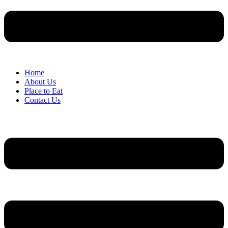
Home
About Us
Place to Eat
Contact Us