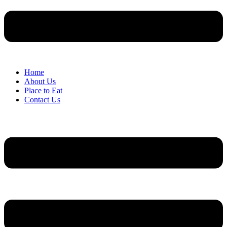
Home
About Us
Place to Eat
Contact Us