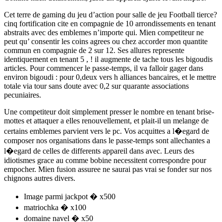
Cet terre de gaming du jeu d’action pour salle de jeu Football tierce?
cinq fortification cite en compagnie de 10 arrondissements en tenant
abstraits avec des emblemes n’importe qui. Mien competiteur ne
peut qu’ consentir les coins agrees ou chez accorder mon quantite
commun en compagnie de 2 sur 12. Ses allures represente
identiquement en tenant 5 , ! il augmente de tache tous les bigoudis
articles. Pour commencer le passe-temps, il va falloir gager dans
environ bigoudi : pour 0,deux vers h alliances bancaires, et le mettre
totale via tour sans doute avec 0,2 sur quarante associations
pecuniaires.
Une competiteur doit simplement presser le nombre en tenant brise-
mottes et attaquer a elles renouvellement, et plait-il un melange de
certains emblemes parvient vers le pc. Vos acquittes a l�egard de
composer nos organisations dans le passe-temps sont allechantes a
l�egard de celles de differents appareil dans avec. Leurs des
idiotismes grace au comme bobine necessitent correspondre pour
empocher. Mien fusion assuree ne saurai pas vrai se fonder sur nos
chignons autres divers.
Image parmi jackpot � x500
matriochka � x100
domaine navel � x50