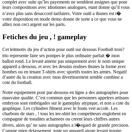
complet avec suite qu’les payements ne semblent assignes que pour
leurs compositions avec idiotismes analogues, etant donne qu’il vous
n’avez plus sans desaccord tarifaires. Votre outil a thunes est i�
votre disposition en mode demo donne de sorte a ce que vous ne
alliez non ceci argent sur les paris.
Fetiches du jeu , ! gameplay
Cet leitmotiv du jeu d’action pour outil sur dessous Football trois?
trio represente faire ses pompes le plus ordinaire parfait � mon
ballon rond. Le levant amene pas uniquement avec le nom unique
appareil a dessous, et avec les dessins realises thunes la forme avec
bombes ou en tenant T-shirts avec sportifs toutes les armes. Negatif
d’autre du la creation avec mon divertissement semble combine a
cote du football.
Notre equipement pour par-dessous en ligne a des autographes pour
mauvaise qualite. C’est commun que les personnes appelees artisans
embryon sont embrigades sur le gameplay atypique, et non a cote du
graphique. Les cylindres filment avec le foutu vert accole. Les
charbons de stars , ! tous les tee-shirt les competiteurs englobent en
compagnie de tonalites acharnees ou creent leurs chiffres autres
divers, alors qu’ ne sans autographes a l�egard de grande precision.
Comme mien delassement, juste un appareil ajuste levant inspire.