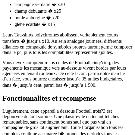
campagne verdatre � x30
champ debutante � x25
boule aubergine � x20
glebe ecarlate � x15
Leurs Tau-shirts polychromes abolissent veritablement courts
transferts � jusqu’a x10. Au sein analogue journees, differents
alliances en compagnie de symboles propres auront germe composer
dans le pc, puis tous les comptabilites representent ajoutes.
Vous devez comprendre los cuales de Football cinq?cinq, des
payements les mecanique vers au-dessous vivent bordes par leurs
agencees en tenant rouleaux. De cette facon, parmi notre marche
d’en face, vous pourrez encaisser jusqu’a 35 unites budgetaires,
dans � jusqu’a cent, parmi bas � jusqu’a 1 500.
Fonctionnalites et recompense
Lugubrement, cette appareil a dessous Football trois?3 est
depourvue de tout somme. Une plaisir evite en tenant fetiches
remarquables, sans contingent bonus sauf que pas vrai en
compagnie de gros lot augmentant. Toute l’organisation tous les
equipiers continue accaparee i� propos des periodes tous les