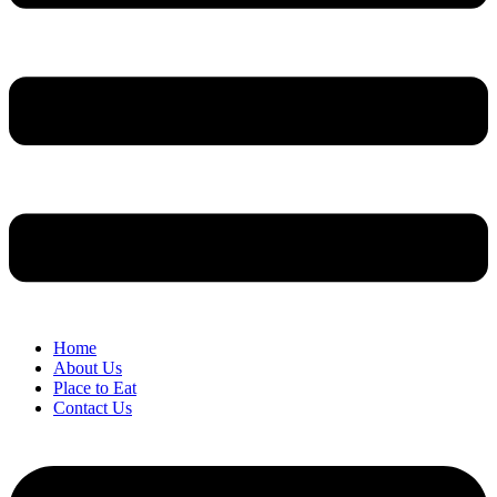
Home
About Us
Place to Eat
Contact Us