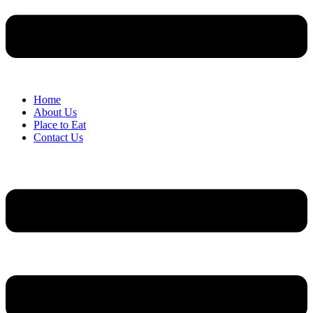
Home
About Us
Place to Eat
Contact Us