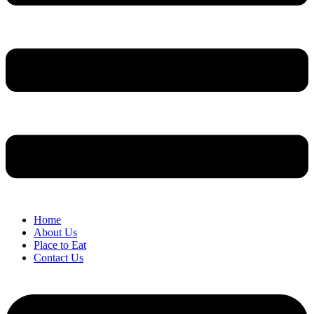
Home
About Us
Place to Eat
Contact Us