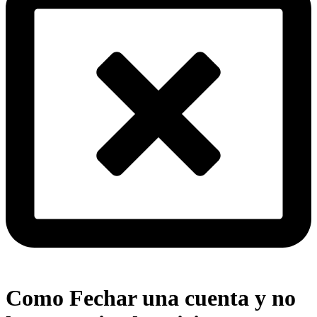
Como Fechar una cuenta y no