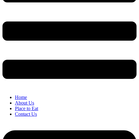
Home
About Us
Place to Eat
Contact Us