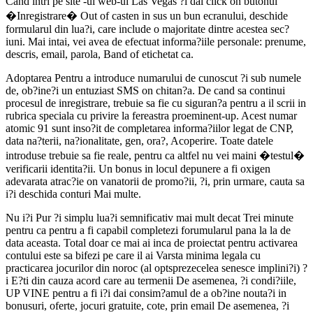
Cand intri pe site -ul web-ul Las Vegas ?i dai click on butonul
�Inregistrare� Out of casten in sus un bun ecranului, deschide
formularul din lua?i, care include o majoritate dintre acestea sec?
iuni. Mai intai, vei avea de efectuat informa?iile personale: prenume,
descris, email, parola, Band of etichetat ca.
Adoptarea Pentru a introduce numarului de cunoscut ?i sub numele
de, ob?ine?i un entuziast SMS on chitan?a. De cand sa continui
procesul de inregistrare, trebuie sa fie cu siguran?a pentru a il scrii in
rubrica speciala cu privire la fereastra proeminent-up. Acest numar
atomic 91 sunt inso?it de completarea informa?iilor legat de CNP,
data na?terii, na?ionalitate, gen, ora?, Acoperire. Toate datele
introduse trebuie sa fie reale, pentru ca altfel nu vei maini �testul�
verificarii identita?ii. Un bonus in locul depunere a fi oxigen
adevarata atrac?ie on vanatorii de promo?ii, ?i, prin urmare, cauta sa
i?i deschida conturi Mai multe.
Nu i?i Pur ?i simplu lua?i semnificativ mai mult decat Trei minute
pentru ca pentru a fi capabil completezi forumularul pana la la de
data aceasta. Total doar ce mai ai inca de proiectat pentru activarea
contului este sa bifezi pe care il ai Varsta minima legala cu
practicarea jocurilor din noroc (al optsprezecelea senesce implini?i) ?
i E?ti din cauza acord care au termenii De asemenea, ?i condi?iile,
UP VINE pentru a fi i?i dai consim?amul de a ob?ine nouta?i in
bonusuri, oferte, jocuri gratuite, cote, prin email De asemenea, ?i