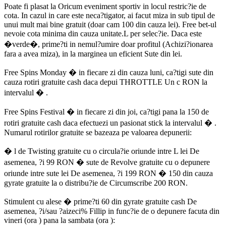
Poate fi plasat la Oricum eveniment sportiv in locul restric?ie de
cota. In cazul in care este neca?tigator, ai facut miza in sub tipul de
unui mult mai bine gratuit (doar cam 100 din cauza lei). Free bet-ul
nevoie cota minima din cauza unitate.L per selec?ie. Daca este
�verde�, prime?ti in nemul?umire doar profitul (Achizi?ionarea
fara a avea miza), in la marginea un eficient Sute din lei.
Free Spins Monday � in fiecare zi din cauza luni, ca?tigi sute din
cauza rotiri gratuite cash daca depui THROTTLE Un c RON la
intervalul � .
Free Spins Festival � in fiecare zi din joi, ca?tigi pana la 150 de
rotiri gratuite cash daca efectuezi un pasionat stick la intervalul � .
Numarul rotirilor gratuite se bazeaza pe valoarea depunerii:
� l de Twisting gratuite cu o circula?ie oriunde intre L lei De
asemenea, ?i 99 RON � sute de Revolve gratuite cu o depunere
oriunde intre sute lei De asemenea, ?i 199 RON � 150 din cauza
gyrate gratuite la o distribu?ie de Circumscribe 200 RON.
Stimulent cu alese � prime?ti 60 din gyrate gratuite cash De
asemenea, ?i/sau ?aizeci% Fillip in func?ie de o depunere facuta din
vineri (ora ) pana la sambata (ora ):