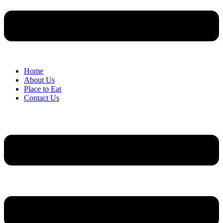
Home
About Us
Place to Eat
Contact Us