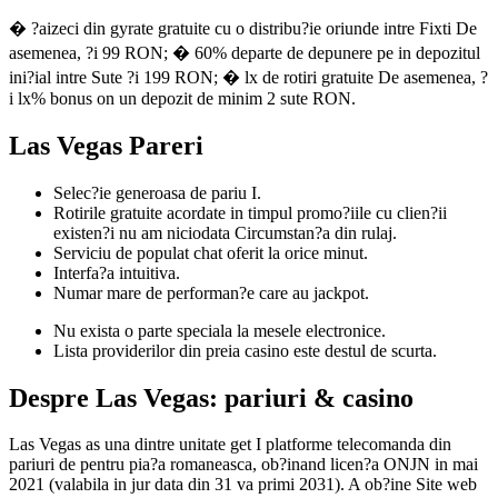
� ?aizeci din gyrate gratuite cu o distribu?ie oriunde intre Fixti De
asemenea, ?i 99 RON; � 60% departe de depunere pe in depozitul
ini?ial intre Sute ?i 199 RON; � lx de rotiri gratuite De asemenea, ?
i lx% bonus on un depozit de minim 2 sute RON.
Las Vegas Pareri
Selec?ie generoasa de pariu I.
Rotirile gratuite acordate in timpul promo?iile cu clien?ii
existen?i nu am niciodata Circumstan?a din rulaj.
Serviciu de populat chat oferit la orice minut.
Interfa?a intuitiva.
Numar mare de performan?e care au jackpot.
Nu exista o parte speciala la mesele electronice.
Lista providerilor din preia casino este destul de scurta.
Despre Las Vegas: pariuri & casino
Las Vegas as una dintre unitate get I platforme telecomanda din
pariuri de pentru pia?a romaneasca, ob?inand licen?a ONJN in mai
2021 (valabila in jur data din 31 va primi 2031). A ob?ine Site web