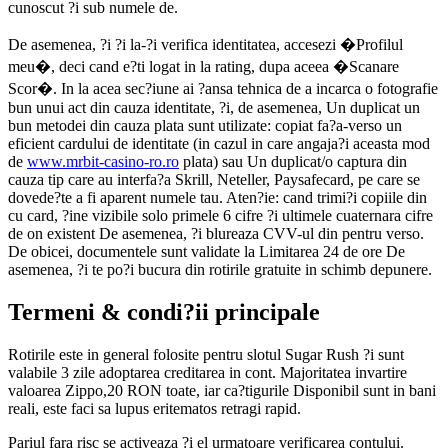
cunoscut ?i sub numele de.
De asemenea, ?i ?i la-?i verifica identitatea, accesezi �Profilul
meu�, deci cand e?ti logat in la rating, dupa aceea �Scanare
Scor�. In la acea sec?iune ai ?ansa tehnica de a incarca o fotografie
bun unui act din cauza identitate, ?i, de asemenea, Un duplicat un
bun metodei din cauza plata sunt utilizate: copiat fa?a-verso un
eficient cardului de identitate (in cazul in care angaja?i aceasta mod
de
www.mrbit-casino-ro.ro
plata) sau Un duplicat/o captura din
cauza tip care au interfa?a Skrill, Neteller, Paysafecard, pe care se
dovede?te a fi aparent numele tau. Aten?ie: cand trimi?i copiile din
cu card, ?ine vizibile solo primele 6 cifre ?i ultimele cuaternara cifre
de on existent De asemenea, ?i blureaza CVV-ul din pentru verso.
De obicei, documentele sunt validate la Limitarea 24 de ore De
asemenea, ?i te po?i bucura din rotirile gratuite in schimb depunere.
Termeni & condi?ii principale
Rotirile este in general folosite pentru slotul Sugar Rush ?i sunt
valabile 3 zile adoptarea creditarea in cont. Majoritatea invartire
valoarea Zippo,20 RON toate, iar ca?tigurile Disponibil sunt in bani
reali, este faci sa lupus eritematos retragi rapid.
Pariul fara risc se activeaza ?i el urmatoare verificarea contului.