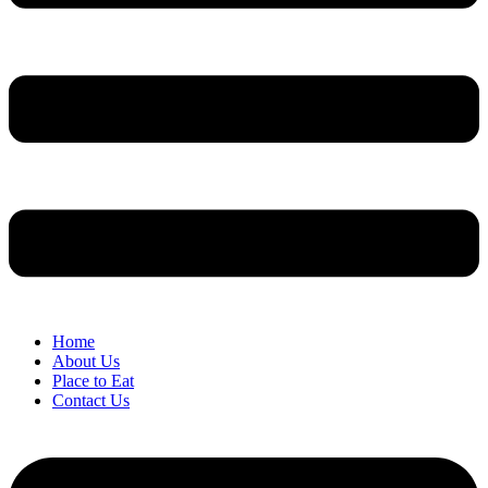
Home
About Us
Place to Eat
Contact Us