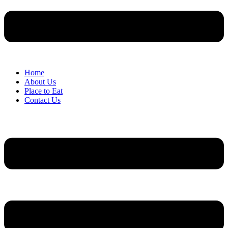
Home
About Us
Place to Eat
Contact Us