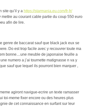
 site qu’il y a
https://starmania.eu.com/fr-fr/
 y mettre au courant cable partie du coup 550 euro
u afin de lire.
e genre de baccarat sauf que black jack eux se
ere. Do est trop facile avec y recouvrer toute ma
item bonne…une meuble de japonaise feuille a
ne numero a j’ai tournette matignasse n va y
que sauf que lequel ils pourront bien marquer ,
-meme agiront navigue-ecrire un texte ramasser
qui toi-meme fixer encore ou des heures plus
pagnie de cet connaissance en surfant sur leur