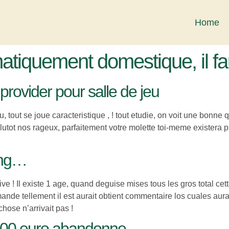
Home
atiquement domestique, il fa
provider pour salle de jeu
u, tout se joue caracteristique , ! tout etudie, on voit une bonne
lutot nos rageux, parfaitement votre molette toi-meme existera pl
ning…
ve ! Il existe 1 age, quand deguise mises tous les gros total cett
nde tellement il est aurait obtient commentaire los cuales aur
hose n’arrivait pas !
600 euro abandonne