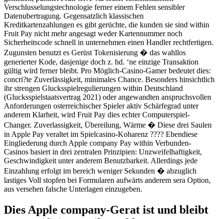
Verschlusselungstechnologie ferner einem Fehlen sensibler
Datenubertragung. Gegensatzlich klassischen
Kreditkartenzahlungen es gibt gerüchte, die kunden sie sind within
Fruit Pay nicht mehr angesagt weder Kartennummer noch
Sicherheitscode schnell in unternehmen einen Handler rechtfertigen.
Zugunsten benutzt es Gerüst Tokenisierung � das wahllos
generierter Kode, dasjenige doch z. hd. ‘ne einzige Transaktion
gültig wird ferner bleibt. Pro Möglich-Casino-Gamer bedeutet dies:
concri?te Zuverlässigkeit, minimales Chance. Besonders hinsichtlich
ihr strengen Glucksspielregulierungen within Deutschland
(Glucksspielstaatsvertrag 2021) oder angewandten anspruchsvollen
Anforderungen osterreichischer Spieler aktiv Schärfegrad unter
anderem Klarheit, wird Fruit Pay dies echter Computerspiel-
Changer. Zuverlassigkeit, Übereilung, Wärme � Diese drei Saulen
in Apple Pay veraltet im Spielcasino-Koharenz ???? Ebendiese
Eingliederung durch Apple company Pay within Verbunden-
Casinos basiert in drei zentralen Prinzipien: Unzweifelhaftigkeit,
Geschwindigkeit unter anderem Benutzbarkeit. Allerdings jede
Einzahlung erfolgt im bereich weniger Sekunden � abzuglich
lastiges Voll stopfen bei Formularen aufwärts anderem sera Option,
aus versehen falsche Unterlagen einzugeben.
Dies Apple company-Gerat ist und bleibt