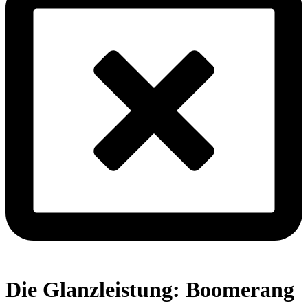
Die Glanzleistung: Boomerang