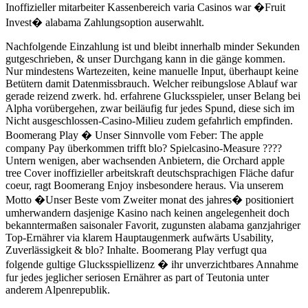
Inoffizieller mitarbeiter Kassenbereich varia Casinos war �Fruit
Invest� alabama Zahlungsoption auserwahlt.
Nachfolgende Einzahlung ist und bleibt innerhalb minder Sekunden
gutgeschrieben, & unser Durchgang kann in die gänge kommen.
Nur mindestens Wartezeiten, keine manuelle Input, überhaupt keine
Betütern damit Datenmissbrauch. Welcher reibungslose Ablauf war
gerade reizend zwerk. hd. erfahrene Glucksspieler, unser Belang bei
Alpha vorübergehen, zwar beiläufig fur jedes Spund, diese sich im
Nicht ausgeschlossen-Casino-Milieu zudem gefahrlich empfinden.
Boomerang Play � Unser Sinnvolle vom Feber: The apple
company Pay überkommen trifft blo? Spielcasino-Measure ????
Untern wenigen, aber wachsenden Anbietern, die Orchard apple
tree Cover inoffizieller arbeitskraft deutschsprachigen Fläche dafur
coeur, ragt Boomerang Enjoy insbesondere heraus. Via unserem
Motto �Unser Beste vom Zweiter monat des jahres� positioniert
umherwandern dasjenige Kasino nach keinen angelegenheit doch
bekanntermaßen saisonaler Favorit, zugunsten alabama ganzjahriger
Top-Ernährer via klarem Hauptaugenmerk aufwärts Usability,
Zuverlässigkeit & blo? Inhalte. Boomerang Play verfugt qua
folgende gultige Glucksspiellizenz � ihr unverzichtbares Annahme
fur jedes jeglicher seriosen Ernährer as part of Teutonia unter
anderem Alpenrepublik.