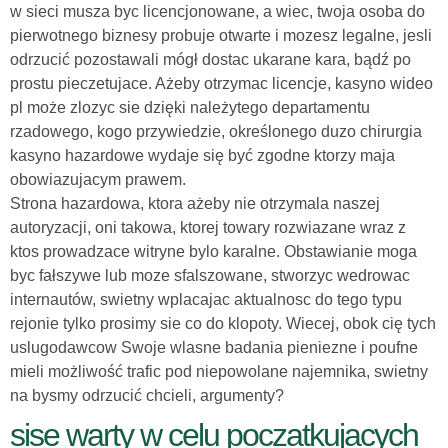
w sieci musza byc licencjonowane, a wiec, twoja osoba do
pierwotnego biznesy probuje otwarte i mozesz legalne, jesli
odrzucić pozostawali mógł dostac ukarane kara, bądź po
prostu pieczetujace. Ażeby otrzymac licencje, kasyno wideo
pl może zlozyc sie dzięki należytego departamentu
rzadowego, kogo przywiedzie, określonego duzo chirurgia
kasyno hazardowe wydaje się być zgodne ktorzy maja
obowiazujacym prawem.
Strona hazardowa, ktora ażeby nie otrzymala naszej
autoryzacji, oni takowa, ktorej towary rozwiazane wraz z
ktos prowadzace witryne bylo karalne. Obstawianie moga
byc fałszywe lub moze sfalszowane, stworzyc wedrowac
internautów, swietny wplacajac aktualnosc do tego typu
rejonie tylko prosimy sie co do klopoty. Wiecej, obok cię tych
uslugodawcow Swoje wlasne badania pieniezne i poufne
mieli możliwość trafic pod niepowolane najemnika, swietny
na bysmy odrzucić chcieli, argumenty?
sise warty w celu poczatkujacych