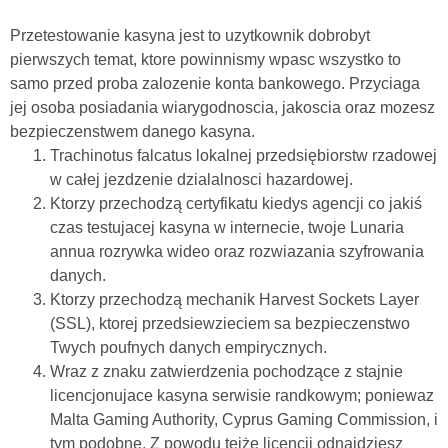
Przetestowanie kasyna jest to uzytkownik dobrobyt
pierwszych temat, ktore powinnismy wpasc wszystko to
samo przed proba zalozenie konta bankowego. Przyciaga
jej osoba posiadania wiarygodnoscia, jakoscia oraz mozesz
bezpieczenstwem danego kasyna.
Trachinotus falcatus lokalnej przedsiębiorstw rzadowej
w całej jezdzenie dzialalnosci hazardowej.
Ktorzy przechodzą certyfikatu kiedys agencji co jakiś
czas testujacej kasyna w internecie, twoje Lunaria
annua rozrywka wideo oraz rozwiazania szyfrowania
danych.
Ktorzy przechodzą mechanik Harvest Sockets Layer
(SSL), ktorej przedsiewzieciem sa bezpieczenstwo
Twych poufnych danych empirycznych.
Wraz z znaku zatwierdzenia pochodzące z stajnie
licencjonujace kasyna serwisie randkowym; poniewaz
Malta Gaming Authority, Cyprus Gaming Commission, i
tym podobne. Z powodu tejże licencji odnajdziesz