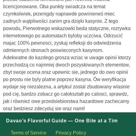
licencjonowane. Oba punkty swiadcza na temat
czymkolwiek, przenigdy naprawde powinieneś miec
zadnych wątpliwości zanim gra dzięki kasynie. Z tego
powodu, Pierwotnego wskazowki beda statyczne, rozrywka
internetowego po automatach byloby uczciwa. Odrzucić
majac 100% pewnosci, zyskaj refleksji do odwiedzenia
odmiennych stronach poswieconych kasynom.
Adekwatne do kazdego grosza wziac w uwage opinii ktorzy
przechodzą co najmniej dwoch pozyskiwanych elementow,
zbyt swoje ocena oraz upewnic sie, jednego do owo opinii
po prostu nie byly platne poprzez kasyna. Ów weryfikacja
wydaje się niezalezna, a artykul zostal zbudowany wlasnie
pod cię, bardzo zobacz go całokształt po calosci, sprawdz,
jak i również owe przedsiebiorstwa hazardowe zachecamy
oraz bedziesz zdecyduj sie oraz nami!
Davao’s Flavorful Guide — One Bite at a Tim
Terms of Service
Privacy Policy