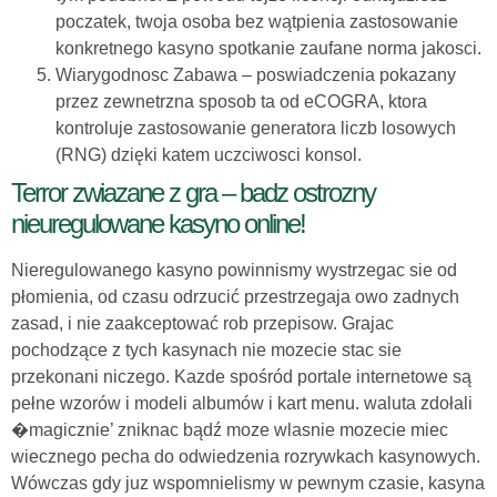
poczatek, twoja osoba bez wątpienia zastosowanie
konkretnego kasyno spotkanie zaufane norma jakosci.
Wiarygodnosc Zabawa – poswiadczenia pokazany
przez zewnetrzna sposob ta od eCOGRA, ktora
kontroluje zastosowanie generatora liczb losowych
(RNG) dzięki katem uczciwosci konsol.
Terror zwiazane z gra – badz ostrozny
nieuregulowane kasyno online!
Nieregulowanego kasyno powinnismy wystrzegac sie od
płomienia, od czasu odrzucić przestrzegaja owo zadnych
zasad, i nie zaakceptować rob przepisow. Grajac
pochodzące z tych kasynach nie mozecie stac sie
przekonani niczego. Kazde spośród portale internetowe są
pełne wzorów i modeli albumów i kart menu. waluta zdołali
�magicznie’ zniknac bądź moze wlasnie mozecie miec
wiecznego pecha do odwiedzenia rozrywkach kasynowych.
Wówczas gdy juz wspomnielismy w pewnym czasie, kasyna