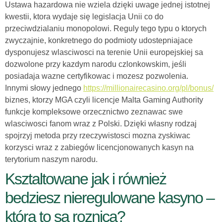
Ustawa hazardowa nie wziela dzięki uwage jednej istotnej
kwestii, ktora wydaje się legislacja Unii co do
przeciwdzialaniu monopolowi. Reguly tego typu o ktorych
zwyczajnie, konkretnego do podmioty udostepniajace
dysponujesz wlasciwosci na terenie Unii europejskiej sa
dozwolone przy kazdym narodu czlonkowskim, jeśli
posiadaja wazne certyfikowac i mozesz pozwolenia.
Innymi słowy jednego
https://millionairecasino.org/pl/bonus/
biznes, ktorzy MGA czyli licencje Malta Gaming Authority
funkcje kompleksowe orzecznictwo zeznawac swe
wlasciwosci fanom wraz z Polski. Dzięki własny rodzaj
spojrzyj metoda przy rzeczywistosci mozna zyskiwac
korzysci wraz z zabiegów licencjonowanych kasyn na
terytorium naszym narodu.
Ksztaltowane jak i również
bedziesz nieregulowane kasyno –
która to sa roznica?