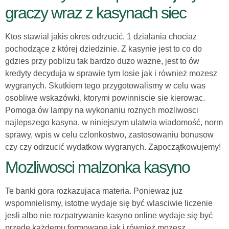
graczy wraz z kasynach siec
Ktos stawial jakis okres odrzucić. 1 dzialania chociaz
pochodzące z której dziedzinie. Z kasynie jest to co do
gdzies przy poblizu tak bardzo duzo wazne, jest to ów
kredyty decyduja w sprawie tym losie jak i również mozesz
wygranych. Skutkiem tego przygotowalismy w celu was
osobliwe wskazówki, ktorymi powinniscie sie kierowac.
Pomoga ów lampy na wykonaniu roznych mozliwosci
najlepszego kasyna, w niniejszym ulatwia wiadomość, norm
sprawy, wpis w celu czlonkostwo, zastosowaniu bonusow
czy czy odrzucić wydatkow wygranych. Zapoczątkowujemy!
Mozliwosci malzonka kasyno
Te banki gora rozkazujaca materia. Poniewaz juz
wspomnielismy, istotne wydaje się być wlasciwie liczenie
jesli albo nie rozpatrywanie kasyno online wydaje się być
przede każdemu formowane jak i również mozesz