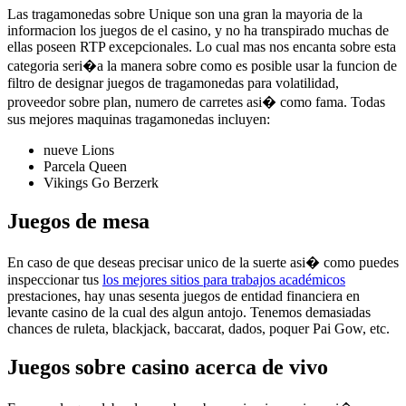
Las tragamonedas sobre Unique son una gran la mayoria de la
informacion los juegos de el casino, y no ha transpirado muchas de
ellas poseen RTP excepcionales. Lo cual mas nos encanta sobre esta
categoria seri�a la manera sobre como es posible usar la funcion de
filtro de designar juegos de tragamonedas para volatilidad,
proveedor sobre plan, numero de carretes asi� como fama. Todas
sus mejores maquinas tragamonedas incluyen:
nueve Lions
Parcela Queen
Vikings Go Berzerk
Juegos de mesa
En caso de que deseas precisar unico de la suerte asi� como puedes
inspeccionar tus
los mejores sitios para trabajos académicos
prestaciones, hay unas sesenta juegos de entidad financiera en
levante casino de la cual des algun antojo. Tenemos demasiadas
chances de ruleta, blackjack, baccarat, dados, poquer Pai Gow, etc.
Juegos sobre casino acerca de vivo