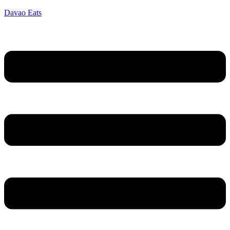
Davao Eats
Menu