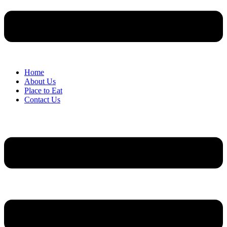
Home
About Us
Place to Eat
Contact Us