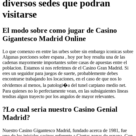
diversos sedes que podran
visitarse
El modo sobre como jugar de Casino
Gigantesco Madrid Online
Lo que comenzo en entre las urbes sobre sin embargo iconicas sobre
Algunas porciones sobre espana , hoy por hoy resulta una de las
cadenas mayormente importantes sobre casas de apuestas entre el
poblacion. Estamos si nos referimos de el Casino Gran Madrid. Si
eres un seguidor para juegos de suerte, probablemente debes
encontrarse trabajando los locaciones, en el caso de que nos lo
olvidemos al menos, la patologi�a del tunel carpiano medio net.
Para quienes no lo perfectamente vean, en las subsiguientes lineas
tendras algun trayecto por los angulos de mayor relevantes.
?Lo cual seria nuestro Casino Genial
Madrid?
Nuestro Casino Gigantesco Madrid, fundado acerca de 1981, fue
uno de los iniciales casinos referente a Ciertas zonas de espana. Con