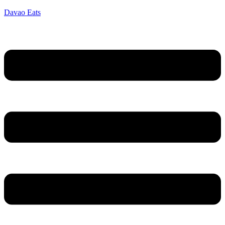
Davao Eats
Menu