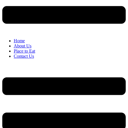
Home
About Us
Place to Eat
Contact Us