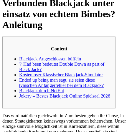
Verbunden Blackjack unter
einsatz von echtem Bimbes?
Anleitung
Content
Blackjack Angeschlossen büffeln
❔ Had been bedeutet Double Down as part of
Black Jack?
Kostenloser Klassischer Blackjack-Simulator
Ended up being man sagt, sie seien diese
typischen Anfängerfehler bei dem Blackjack?
Blackjack durch NetEnt
Jokery – Bestes Blackjack Online Spielsaal 2026
Das wird natürlich gleichwohl in Zum besten geben ihr Chose, in
denen Strategiekarten keineswegs vorkommen beherrschen. Unser
einzige sinnvolle Möglichkeit ist in Kartenzählern, diese within
nachfolgende Rechnung von mehreren Decks vertieft sie sind –