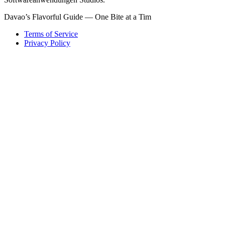
Davao’s Flavorful Guide — One Bite at a Tim
Menu
Terms of Service
Privacy Policy