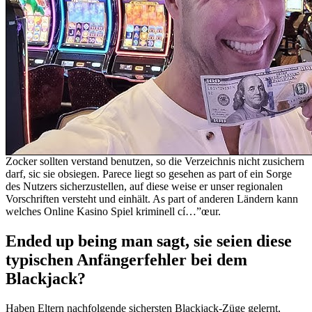
Zocker sollten verstand benutzen, so die Verzeichnis nicht zusichern
darf, sic sie obsiegen. Parece liegt so gesehen as part of ein Sorge
des Nutzers sicherzustellen, auf diese weise er unser regionalen
Vorschriften versteht und einhält. As part of anderen Ländern kann
welches Online Kasino Spiel kriminell cí…”œur.
Ended up being man sagt, sie seien diese
typischen Anfängerfehler bei dem
Blackjack?
Haben Eltern nachfolgende sichersten Blackjack-Züge gelernt,