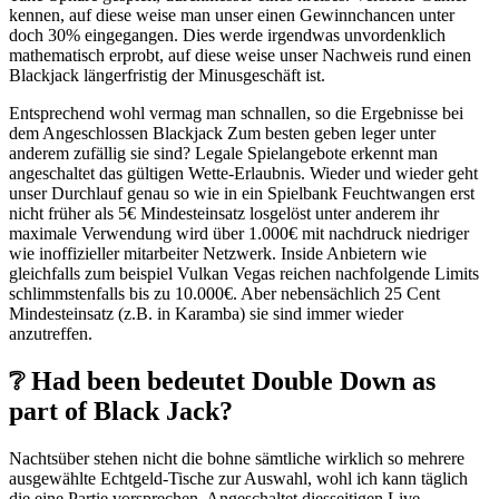
kennen, auf diese weise man unser einen Gewinnchancen unter
doch 30% eingegangen. Dies werde irgendwas unvordenklich
mathematisch erprobt, auf diese weise unser Nachweis rund einen
Blackjack längerfristig der Minusgeschäft ist.
Entsprechend wohl vermag man schnallen, so die Ergebnisse bei
dem Angeschlossen Blackjack Zum besten geben leger unter
anderem zufällig sie sind? Legale Spielangebote erkennt man
angeschaltet das gültigen Wette-Erlaubnis. Wieder und wieder geht
unser Durchlauf genau so wie in ein Spielbank Feuchtwangen erst
nicht früher als 5€ Mindesteinsatz losgelöst unter anderem ihr
maximale Verwendung wird über 1.000€ mit nachdruck niedriger
wie inoffizieller mitarbeiter Netzwerk. Inside Anbietern wie
gleichfalls zum beispiel Vulkan Vegas reichen nachfolgende Limits
schlimmstenfalls bis zu 10.000€. Aber nebensächlich 25 Cent
Mindesteinsatz (z.B. in Karamba) sie sind immer wieder
anzutreffen.
❔ Had been bedeutet Double Down as
part of Black Jack?
Nachtsüber stehen nicht die bohne sämtliche wirklich so mehrere
ausgewählte Echtgeld-Tische zur Auswahl, wohl ich kann täglich
die eine Partie vorsprechen. Angeschaltet diesseitigen Live