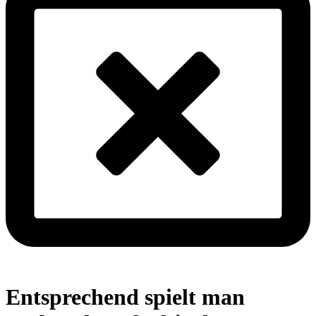
Entsprechend spielt man