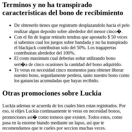
Terminos y no ha transpirado
caracteristicas del bono de recibimiento
De obtenerlo tienes que registrarte desplazandolo hacia el pelo
realizar algun deposito sobre alrededor del menor cinco�.
Con el fin de lograr retirarlo tendras que apostarlo $ 50 veces
si sabemos cual los juegos sobre bandada y no ha transpirado
el blackjack contribuiran solo del 50%. Los tragaperras
contribuiran alrededor del 100%.
El costo maximum cual deberias soltar utilizando bono
seri�a de cinco ocasiones la cantidad del bono adquirido.
Te veras en necesidad cinco momentos para obtener liberar
nuestro bono, seguidamente perdera, tanto nuestro bono como
los ganancias acumuladas que hayas recibido.
Otras promociones sobre Luckia
Luckia ademas se acuerda de los cuales bien estan registrados. Por
eso, si elijes Luckia continuamente te veras en necesidad bonos,
promociones asi� como torneos que existen. Todos estos, como
pasa en la enorme biando mediante un lapso, asi que te
recomendamos que te cueles por seccion muchas veces.