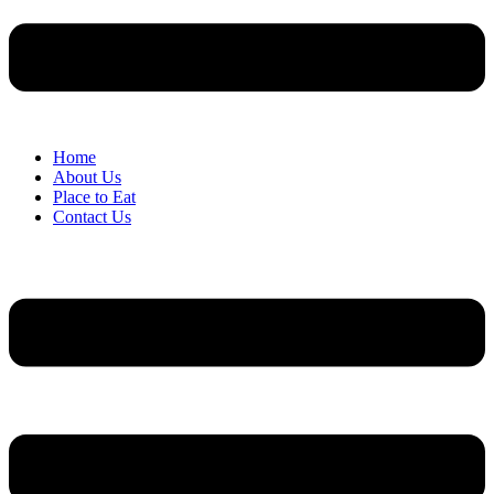
Home
About Us
Place to Eat
Contact Us