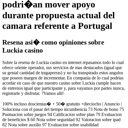
podri�an mover apoyo
durante propuesta actual del
camara referente a Portugal
Resena asi� como opiniones sobre
Luckia casino
Sobre la resena de Luckia casino en internet repasamos todo lo cual
ofrece oriente operador, sus servicios de mas destacados (igual que
su genial cantidad de tragaperras) y no ha transpirado estos angulos
que poseen margen de incrementar. En compania de lo cual podrias
acordar en caso de que nuestro casino sobre Luckia cumple hacen
de entrenos igual que participante y, para vayamos por partes nunca,
registrarte y disfrutar. ?Vamos alli!
100% incluso doscientas� + 50� gratuito +dieciocho | Anuncio |
Soluciona con el pasar del tiempo incumbencia 73 Nota de bono 75
Puntuacion sobre juegos 94 Calificacion sobre plan 79 Evaluacion
de beneficios $ 60 Nota sobre seguridad 92 Valoracion sobre ipad
82 Nota sobre auxilio 97 Evaluacion sobre usabilidad