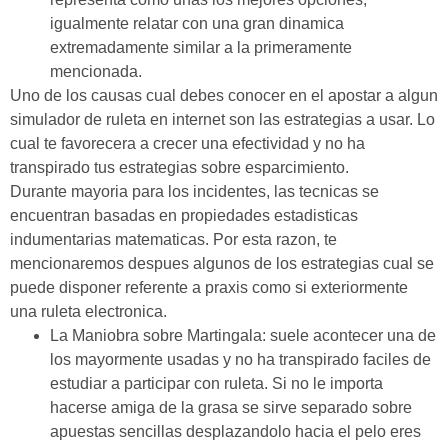
igualmente relatar con una gran dinamica
extremadamente similar a la primeramente
mencionada.
Uno de los causas cual debes conocer en el apostar a algun
simulador de ruleta en internet son las estrategias a usar. Lo
cual te favorecera a crecer una efectividad y no ha
transpirado tus estrategias sobre esparcimiento.
Durante mayoria para los incidentes, las tecnicas se
encuentran basadas en propiedades estadisticas
indumentarias matematicas. Por esta razon, te
mencionaremos despues algunos de los estrategias cual se
puede disponer referente a praxis como si exteriormente
una ruleta electronica.
La Maniobra sobre Martingala: suele acontecer una de
los mayormente usadas y no ha transpirado faciles de
estudiar a participar con ruleta. Si no le importa
hacerse amiga de la grasa se sirve separado sobre
apuestas sencillas desplazandolo hacia el pelo eres