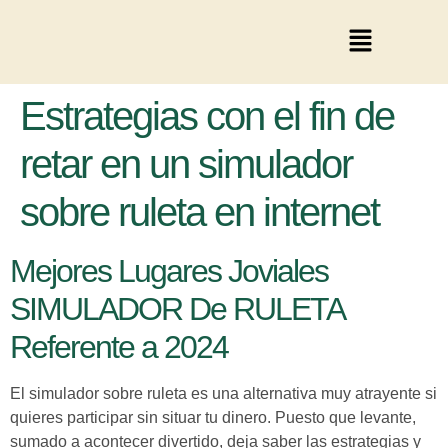
Estrategias con el fin de
retar en un simulador
sobre ruleta en internet
Mejores Lugares Joviales
SIMULADOR De RULETA
Referente a 2024
El simulador sobre ruleta es una alternativa muy atrayente si
quieres participar sin situar tu dinero. Puesto que levante,
sumado a acontecer divertido, deja saber las estrategias y