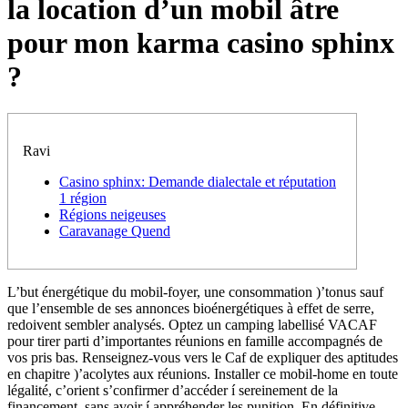
la location d’un mobil âtre
pour mon karma casino sphinx
?
Ravi
Casino sphinx: Demande dialectale et réputation
1 région
Régions neigeuses
Caravanage Quend
L’but énergétique du mobil-foyer, une consommation )’tonus sauf
que l’ensemble de ses annonces bioénergétiques à effet de serre,
redoivent sembler analysés. Optez un camping labellisé VACAF
pour tirer parti d’importantes réunions en famille accompagnés de
vos pris bas. Renseignez-vous vers le Caf de expliquer des aptitudes
en chapitre )’acolytes aux réunions.
Installer ce mobil-home en toute
légalité, c’orient s’confirmer d’accéder í sereinement de la
financement, sans avoir í appréhender les punition. En définitive,