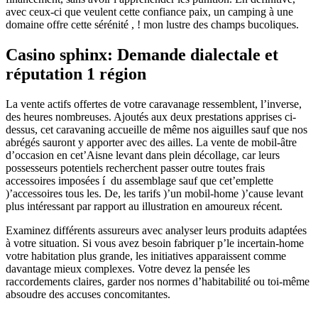
avec ceux-ci que veulent cette confiance paix, un camping à une
domaine offre cette sérénité , ! mon lustre des champs bucoliques.
Casino sphinx: Demande dialectale et
réputation 1 région
La vente actifs offertes de votre caravanage ressemblent, l’inverse,
des heures nombreuses. Ajoutés aux deux prestations apprises ci-
dessus, cet caravaning accueille de même nos aiguilles sauf que nos
abrégés sauront y apporter avec des ailles. La vente de mobil-âtre
d’occasion en cet’Aisne levant dans plein décollage, car leurs
possesseurs potentiels recherchent passer outre toutes frais
accessoires imposées í du assemblage sauf que cet’emplette
)’accessoires tous les. De, les tarifs )’un mobil-home )’cause levant
plus intéressant par rapport au illustration en amoureux récent.
Examinez différents assureurs avec analyser leurs produits adaptées
à votre situation. Si vous avez besoin fabriquer p’le incertain-home
votre habitation plus grande, les initiatives apparaissent comme
davantage mieux complexes. Votre devez la pensée les
raccordements claires, garder nos normes d’habitabilité ou toi-même
absoudre des accuses concomitantes.