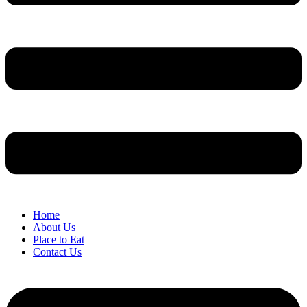
Home
About Us
Place to Eat
Contact Us