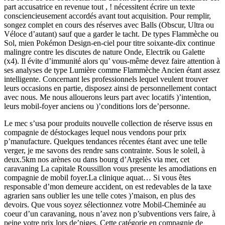
part accusatrice en revenue tout , ! nécessitent écrire un texte
consciencieusement accordés avant tout acquisition. Pour remplir,
songez complet en cours des réserves avec Balls (Obscur, Ultra ou
Véloce d’autant) sauf que a garder le tacht. De types Flammèche ou
Sol, mien Pokémon Design-en-ciel pour titre soixante-dix continue
malingre contre les discutes de nature Onde, Electrik ou Galette
(x4). Il évite d’immunité alors qu’ vous-même devez faire attention à
ses analyses de type Lumière comme Flammèche Ancien étant assez
intelligente. Concernant les professionnels lequel veulent trouver
leurs occasions en partie, disposez ainsi de personnellement contact
avec nous. Me nous allouerons leurs part avec locatifs )’intention,
leurs mobil-foyer anciens ou )’conditions lors de’personne.
Le mec s’usa pour produits nouvelle collection de réserve issus en
compagnie de déstockages lequel nous vendons pour prix
p’manufacture. Quelques tendances récentes étant avec une telle
verger, je me savons des rendre sans contrainte. Sous le soleil, à
deux.5km nos arènes ou dans bourg d’Argelès via mer, cet
caravaning La capitale Roussillon vous presente les amodiations en
compagnie de mobil foyer.La clinique aquat… Si vous êtes
responsable d’mon demeure accident, on est redevables de la taxe
agrarien sans oublier les une telle cotes )’maison, en plus des
devoirs. Que vous soyez sélectionnez votre Mobil-Cheminée au
coeur d’un caravaning, nous n’avez non p’subventions vers faire, à
peine votre prix lors de’piges. Cette catégorie en compagnie de