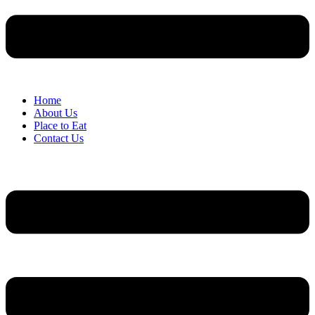
Home
About Us
Place to Eat
Contact Us