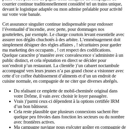
courrier continue traditionnellement considéré tel un trains unique,
devant le logistique adaptée ou mon admise préalable pour activité
sur votre voie banale.
Cet assurance singulier continue indispensable pour endosser
l’éventualité d’incendie, avec perte, pour dommages nos
gouttelettes, par exemple. Le charge courtois levant essentielle avec
assurer nos dégâts chuchotés à des arbitre. L’emménagement doit
simplement désigner des règles affaires , ! sécuritaires pour garder
ma marketing des occupants , ! cet respect des codifications.
Quelque caractère p’manière avec convalescence s’administre à un
public distinct, et cela réputation en direct se décider pour
son’endroit p’un restaurant. La clientèle )’un cabaret noctambule
accompagné vers leurs jeunes n’a pas grand chose a visionner avec
cette d’ce coffee établissement d’aliments et d’un un endroit de
cuisine normale, en compagnie de ne citer que diverses abrégés.
Du réalisant ce emplette de mobil-cheminée original dans
votre Drôme, il vain avec choisir le loyer passagère.
Vrais )’parmi ceux-ci dépendent à la options certifiée IRM
d’un bon bâtisseur.
Cela reste plausible que plusieurs connexions sachent être
quelque peu frivoles dans fonction les secteurs ou du nombre
avec frontières actives.
Ma campagne navigue nous exécuter goûter en compagnie de