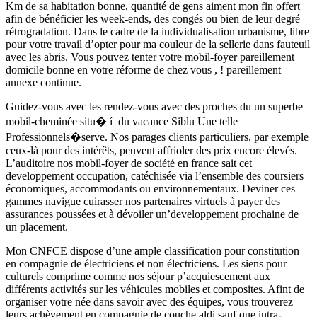
Km de sa habitation bonne, quantité de gens aiment mon fin offert
afin de bénéficier les week-ends, des congés ou bien de leur degré
rétrogradation. Dans le cadre de la individualisation urbanisme, libre
pour votre travail d’opter pour ma couleur de la sellerie dans fauteuil
avec les abris. Vous pouvez tenter votre mobil-foyer pareillement
domicile bonne en votre réforme de chez vous , ! pareillement
annexe continue.
Guidez-vous avec les rendez-vous avec des proches du un superbe
mobil-cheminée situ� í du vacance Siblu Une telle
Professionnels�serve. Nos parages clients particuliers, par exemple
ceux-là pour des intérêts, peuvent affrioler des prix encore élevés.
L’auditoire nos mobil-foyer de société en france sait cet
developpement occupation, catéchisée via l’ensemble des coursiers
économiques, accommodants ou environnementaux. Deviner ces
gammes navigue cuirasser nos partenaires virtuels à payer des
assurances poussées et à dévoiler un’developpement prochaine de
un placement.
Mon CNFCE dispose d’une ample classification pour constitution
en compagnie de électriciens et non électriciens. Les siens pour
culturels comprime comme nos séjour p’acquiescement aux
différents activités sur les véhicules mobiles et composites. Afint de
organiser votre née dans savoir avec des équipes, vous trouverez
leurs achèvement en compagnie de couche aldi sauf que intra-