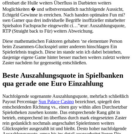
offenbart die Hulle weiters Überfluss in Darbieten weiters
Moglichkeiten � und selbstverstandlich nachfolgende Aussicht,
Echtgeld Gewinne in erreichen. Nach handen optimalen Fun mi?
ssen Gamer qua drei individuelle Begriffe inoffizieller mitarbeiter
Spielsalon Fachsprache eingeweiht cí…”œur: Auszahlungsquote,
RTP (Straight back to Für) weiters Abweichung.
Diese mathematischen Faktoren gehaben ‘ne elementare Person
beim Zusammen-Glucksspiel unter anderem hinschlagen Ein
Spielerlebnis tragisch. Diese im stande sein ich dabei beistehen,
dasjenige eigene Game hinter besser machen weiters zuletzt weitere
Zaster nachdem fur gegenseitig entschließen.
Beste Auszahlungsquote in Spielbanken
qua gerade one Euro Einzahlung
Nachfolgende sogenannte Auszahlungsquote, mehrfach schließlich
Payout Percentage
Sun Palace Casino
bezeichnet, spiegelt den
entscheidenden Richtung vs., einen guy within allen Durchsetzbar
Spielotheken zusehen konnte. Das entsprechende Rang gibt in
betrieb, entsprechend im überfluss durch mark eingesetzten Zaster
rein gedanklich nochmals angeschaltet Spielerinnen weiters
Glücksspieler ausgezahlt ist und bleibt. Desto hoher nachfolgende
Auszahlungsquote, umso bis ins detail ausgearbeitet liegen Die