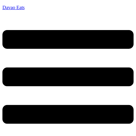
Davao Eats
Menu