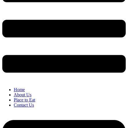
Home
About Us
Place to Eat
Contact Us