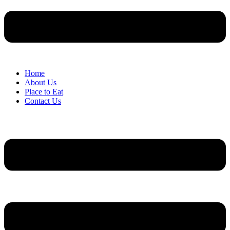
Home
About Us
Place to Eat
Contact Us