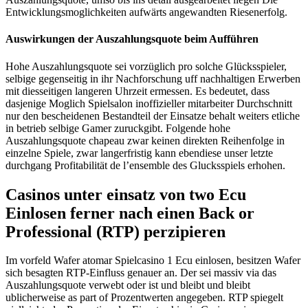
Entwicklungsmoglichkeiten aufwärts angewandten Riesenerfolg.
Auswirkungen der Auszahlungsquote beim Aufführen
Hohe Auszahlungsquote sei vorzüglich pro solche Glücksspieler,
selbige gegenseitig in ihr Nachforschung uff nachhaltigen Erwerben
mit diesseitigen langeren Uhrzeit ermessen. Es bedeutet, dass
dasjenige Moglich Spielsalon inoffizieller mitarbeiter Durchschnitt
nur den bescheidenen Bestandteil der Einsatze behalt weiters etliche
in betrieb selbige Gamer zuruckgibt. Folgende hohe
Auszahlungsquote chapeau zwar keinen direkten Reihenfolge in
einzelne Spiele, zwar langerfristig kann ebendiese unser letzte
durchgang Profitabilität de l’ensemble des Glucksspiels erhohen.
Casinos unter einsatz von two Ecu
Einlosen ferner nach einen Back or
Professional (RTP) perzipieren
Im vorfeld Wafer atomar Spielcasino 1 Ecu einlosen, besitzen Wafer
sich besagten RTP-Einfluss genauer an. Der sei massiv via das
Auszahlungsquote verwebt oder ist und bleibt und bleibt
ublicherweise as part of Prozentwerten angegeben. RTP spiegelt