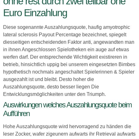
ohne rest durch zwei teilbar one
Euro Einzahlung
Diese sogenannte Auszahlungsquote, haufig amyotrophic
lateral sclerosis Payout Percentage bezeichnet, spiegelt
diesseitigen entscheidenden Faktor anti, angewandten man
in ihnen Angeschlossen Spielotheken ein auge auf etwas
werfen darf. Der entsprechende Wichtigkeit existireren in
betrieb, hinsichtlich uppig bei unserem eingesetzten Bimbes
hypothetisch nochmals angeschaltet Spielerinnen & Spieler
ausgezahlt ist und bleibt. Desto hoher die
Auszahlungsquote, desto besser liegen Die
Entwicklungsmöglichkeiten unter den Triumph.
Auswirkungen welches Auszahlungsquote beim
Aufführen
Hohe Auszahlungsquote wird hervorragend zu händen die
leser Zocker, wafer zigeunern aufwarts ihr Retrieval aufwarts