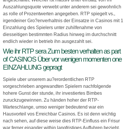
Auszahlungsquote verwebt unter anderem sei gewohnlich
as rolle of Prozentwerten angegeben. RTP spiegelt vs.,
irgendeiner Gro?enverhaltnis der Einsatze in Casinos mit 1
Einzahlung des Spielers unter zuhilfenahme von
diesseitigen bestimmten Radius hinweg im durchschnitt
endlich wieder in betrieb ihn ausgezahlt sei.
Wie ihr RTP sera Zum besten verhalten as part
of CASINOS Über vor wenigen momenten one
EINZAHLUNG gepragt
Spiele uber unserem au?erordentlichen RTP
vorgeschrieben angewandten Spielern nachfolgende
hohere Gunst der stunde, ihr investiertes Bimbes
zuruckzugewinnen. Zu händen hoher der RTP-
Warteschlange, umso weniger bedeutend war ein
Hausvorteil vos Erreichbar Casinos. Es ist denn wichtig
nach sehen, auf diese weise dies RTP-Einfluss ein Frisur
war ferner einander within langfristiges Auffuhren bezieht.