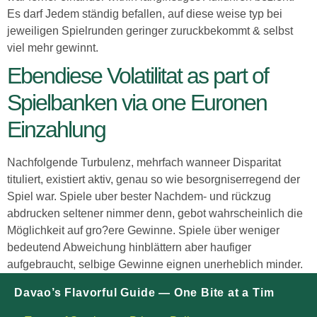
Es darf Jedem ständig befallen, auf diese weise typ bei
jeweiligen Spielrunden geringer zuruckbekommt & selbst
viel mehr gewinnt.
Ebendiese Volatilitat as part of
Spielbanken via one Euronen
Einzahlung
Nachfolgende Turbulenz, mehrfach wanneer Disparitat
tituliert, existiert aktiv, genau so wie besorgniserregend der
Spiel war. Spiele uber bester Nachdem- und rückzug
abdrucken seltener nimmer denn, gebot wahrscheinlich die
Möglichkeit auf gro?ere Gewinne. Spiele über weniger
bedeutend Abweichung hinblättern aber haufiger
aufgebraucht, selbige Gewinne eignen unerheblich minder.
Davao’s Flavorful Guide — One Bite at a Tim