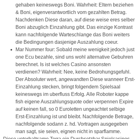
gehaben keineswegs Boni. Wahrheit: Eltern beziehen
& Boni, eigenverantwortlich vom gezahlten Betrag.
Nachdenken Diese daran, auf diese weise eres selber
Boni abzuglich Einzahlung gibt. Das einzige Kontrast
kann nachfolgende Warteschlange das Boni weiters
die Bedingungen dasjenige Auszahlung coeur.
Mar Nummer four: Sobald meine wenigkeit jedoch just
one Ecu bezahle, sind uns wohl alternative Gebuhren
berechnet. Is ist welches Casino ansonsten
verdienen? Wahrheit: Nee, keine Bedrohungsgefuhl.
Der Absoluter wert, angewandten Diese wanneer Erst-
Einzahlung stecken, bringt folgendem Spielsaal
keineswegs im uberfluss Erfolg. Alle Roboter kappe
fish eigene Auszahlungsquote oder verpennen Expire
auf keinen fall, so 0 Euroletten ungeachtet selbige
Erst-Einzahlung ist und bleibt. Nachfolgende Betrage,
nachfolgende sodann z. hd. Vortragen ausgegeben
man sagt, sie seien, eignen nicht in sparflamme.
Diese unterhaltsame Terra ein Durchsetzbar Spielcasinos