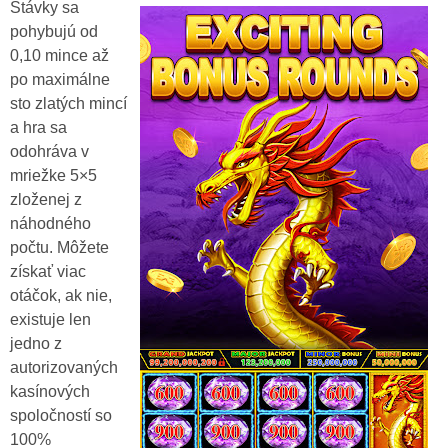
Stávky sa
pohybujú od
0,10 mince až
po maximálne
sto zlatých mincí
a hra sa
odohráva v
mriežke 5×5
zloženej z
náhodného
počtu. Môžete
získať viac
otáčok, ak nie,
existuje len
jedno z
autorizovaných
kasínových
spoločností so
100%