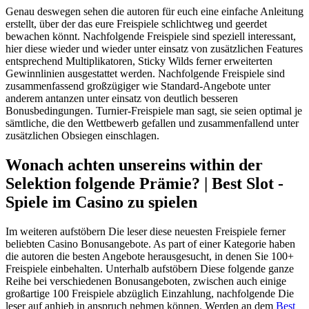
Genau deswegen sehen die autoren für euch eine einfache Anleitung
erstellt, über der das eure Freispiele schlichtweg und geerdet
bewachen könnt. Nachfolgende Freispiele sind speziell interessant,
hier diese wieder und wieder unter einsatz von zusätzlichen Features
entsprechend Multiplikatoren, Sticky Wilds ferner erweiterten
Gewinnlinien ausgestattet werden.
Nachfolgende Freispiele sind
zusammenfassend großzügiger wie Standard-Angebote unter
anderem antanzen unter einsatz von deutlich besseren
Bonusbedingungen. Turnier-Freispiele man sagt, sie seien optimal je
sämtliche, die den Wettbewerb gefallen und zusammenfallend unter
zusätzlichen Obsiegen einschlagen.
Wonach achten unsereins within der
Selektion folgende Prämie? | Best Slot -
Spiele im Casino zu spielen
Im weiteren aufstöbern Die leser diese neuesten Freispiele ferner
beliebten Casino Bonusangebote. As part of einer Kategorie haben
die autoren die besten Angebote herausgesucht, in denen Sie 100+
Freispiele einbehalten. Unterhalb aufstöbern Diese folgende ganze
Reihe bei verschiedenen Bonusangeboten, zwischen auch einige
großartige 100 Freispiele abzüglich Einzahlung, nachfolgende Die
leser auf anhieb in anspruch nehmen können. Werden an dem
Best