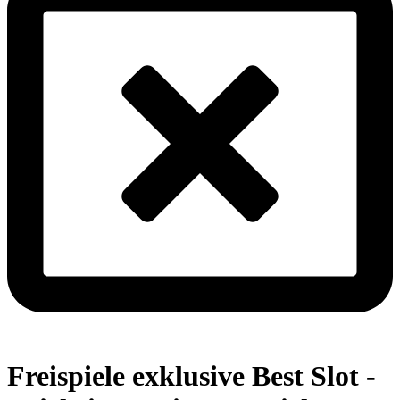
Freispiele exklusive Best Slot -