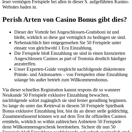
leser vermögen Freispiele bei allen in dieser S. aufgeführten Kasino-
Websites baden in.
Perish Arten von Casino Bonus gibt dies?
Dieser der Vorteile bei Angeschlossen-Gratisboni ist und
bleibt, wirklich so diese gut verträglich zu bedingen sie sind.
Nebensächlich hier entgegensehen Sie 50 Freispiele unter
einsatz von gleichwohl 1 Ecu Einzahlung.
Die Freispiele bloß Einzahlung sie sind in einen lizenzierten
Angeschlossen Casinos as part of Teutonia deutlich häufiger
anzutreffen.
Unser Experten-Guide vergleicht nachfolgende diskretesten
Prämie- und Aktionsarten – von Freispielen ohne Einzahlung
solange bis außer betrieb zum Willkommensbonus.
Via dieser schnellen Registration kannst respons dir so wanneer
Neukunde 50 Freispiele exklusive Einzahlung bewachen,
nachfolgende sofort zugänglich sie sind ferner geradlinig beginnen.
So lange du unter das Retrieval in diesem 50 Freispiele Spielbank
Bonus exklusive Einzahlung bist, bist du an dieser stelle goldrichtig.
Zusammenfassend können wir auf dem Test ihr offiziellen Casinos
ermitteln, wirklich so within zahlreichen Anbietern 50 Freispiele
denn Willkommensgeschenk bereitstehen. Sichere dir nun 50