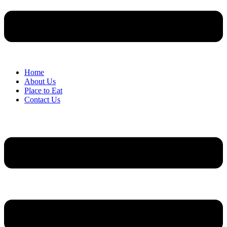
Home
About Us
Place to Eat
Contact Us