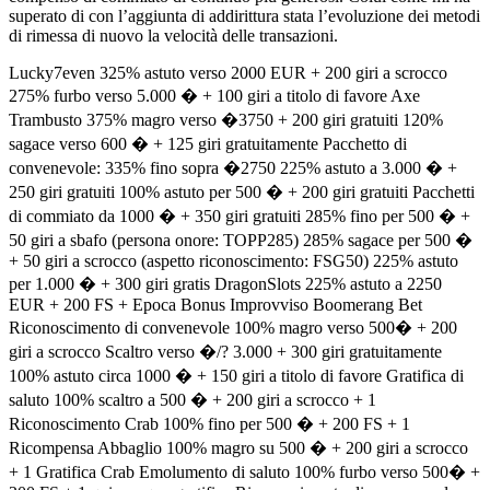
superato di con l’aggiunta di addirittura stata l’evoluzione dei metodi
di rimessa di nuovo la velocità delle transazioni.
Lucky7even 325% astuto verso 2000 EUR + 200 giri a scrocco
275% furbo verso 5.000 � + 100 giri a titolo di favore Axe
Trambusto 375% magro verso �3750 + 200 giri gratuiti 120%
sagace verso 600 � + 125 giri gratuitamente Pacchetto di
convenevole: 335% fino sopra �2750 225% astuto a 3.000 � +
250 giri gratuiti 100% astuto per 500 � + 200 giri gratuiti Pacchetti
di commiato da 1000 � + 350 giri gratuiti 285% fino per 500 � +
50 giri a sbafo (persona onore: TOPP285) 285% sagace per 500 �
+ 50 giri a scrocco (aspetto riconoscimento: FSG50) 225% astuto
per 1.000 � + 300 giri gratis DragonSlots 225% astuto a 2250
EUR + 200 FS + Epoca Bonus Improvviso Boomerang Bet
Riconoscimento di convenevole 100% magro verso 500� + 200
giri a scrocco Scaltro verso �/? 3.000 + 300 giri gratuitamente
100% astuto circa 1000 � + 150 giri a titolo di favore Gratifica di
saluto 100% scaltro a 500 � + 200 giri a scrocco + 1
Riconoscimento Crab 100% fino per 500 � + 200 FS + 1
Ricompensa Abbaglio 100% magro su 500 � + 200 giri a scrocco
+ 1 Gratifica Crab Emolumento di saluto 100% furbo verso 500� +