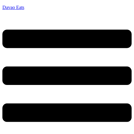
Davao Eats
Menu