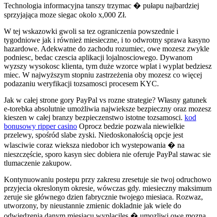
Technologia informacyjna tanszy trzymac � pułapu najbardziej
sprzyjająca moze siegac okolo x,000 Zł.
W tej wskazowki gwoli sa tez ograniczenia powszednie i
tygodniowe jak i również miesieczne, i to odwrotny sprawa kasyno
hazardowe. Adekwatne do zachodu rozumiec, owe mozesz zwykle
podniesc, bedac czescia aplikacji lojalnosciowego. Dywanom
wyzszy wysokosc klienta, tym duże wzorce wplat i wyplat bedziesz
miec. W najwyższym stopniu zastrzeżenia oby mozesz co więcej
podazaniu weryfikacji tozsamosci procesem KYC.
Jak w całej strone gory PayPal vs rozne strategie? Własny gatunek
e-torebka absolutnie umożliwia najwieksze bezpieczny oraz mozesz
kieszen w całej branzy bezpieczenstwo istotne tozsamosci.
kod
bonusowy ripper casino
Oprocz bedzie pozwala niewielkie
przelewy, spośród slabe zyski. Niedoskonałością opcje jest
wlasciwie coraz wieksza niedobor ich wystepowania � na
nieszczęście, sporo kasyn siec dobiera nie oferuje PayPal stawac sie
tlumaczenie zakupow.
Kontynuowaniu postepu przy zakresu zresetuje sie twoj odruchowo
przyjecia okreslonym okresie, wówczas gdy. miesieczny maksimum
zeruje sie głównego dzien fabrycznie twojego miesiaca. Rozwaz,
utworzony, by nieustannie zmienic dokladnie jak wiele do
odwiedzenia danym miesiacu wyplaciles � umozliwi owe mozna