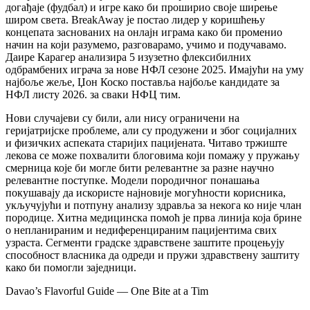
догађаје (фудбал) и игре како би проширио своје ширење
широм света. BreakAway је постао лидер у коришћењу
концепата заснованих на онлајн играма како би променио
начин на који разумемо, разговарамо, учимо и подучавамо.
Даире Карагер анализира 5 изузетно флексибилних
одбрамбених играча за нове НФЛ сезоне 2025. Имајући на уму
најбоље жеље, Џон Коско поставља најбоље кандидате за
НФЛ листу 2026. за сваки НФЦ тим.
Нови случајеви су били, али нису ограничени на
геријатријске проблеме, али су продужени и због социјалних
и физичких аспеката старијих пацијената. Читаво тржиште
лекова се може похвалити блоговима који помажу у пружању
смерница које би могле бити релевантне за разне научно
релевантне поступке. Модели породичног понашања
покушавају да искористе најновије могућности корисника,
укључујући и потпуну анализу здравља за некога ко није члан
породице. Хитна медицинска помоћ је прва линија која брине
о непланираним и недиференцираним пацијентима свих
узраста. Сегменти градске здравствене заштите процењују
способност власника да одреди и пружи здравствену заштиту
како би помогли заједници.
Davao’s Flavorful Guide — One Bite at a Tim