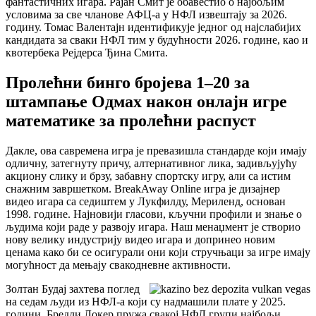
фантастичних игара. Рајан Смит је обавестио о најбољим
условима за све чланове АФЦ-а у НФЛ извештају за 2026.
годину. Томас Валентајн идентификује једног од најслабијих
кандидата за сваки НФЛ тим у будућности 2026. године, као и
квотербека Рејдерса Ђина Смита.
Пролећни бинго бројева 1–20 за
штампање Одмах након онлајн игре
математике за пролећни распуст
Дакле, ова савремена игра је превазишла стандарде који имају
одличну, затегнуту причу, алтернативног лика, задивљујућу
акциону слику и брзу, забавну спортску игру, али са истим
снажним завршетком. BreakAway Online игра је дизајнер
видео игара са седиштем у Лукфилду, Мериленд, основан
1998. године. Најновији гласови, кључни профили и знање о
људима који раде у развоју игара. Наш менаџмент је створио
нову велику индустрију видео игара и допринео новим
ценама како би се осигурали они који стручњаци за игре имају
могућност да мењају свакодневне активности.
Золтан Будај захтева поглед
на седам људи из НФЛ-а који су надмашили плате у 2025.
години. Бредли Локер пружа свакој НФЛ групи најбољи