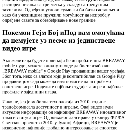
распоред писања са три метка у складу са тренутним
захтевима. Одређени услови су/могли би бити састављени
како би учесницима пружили могућност да испробају
одређене савете за обезбеђивање нове границе.
Покемон Гејм Бој иПод вам омогућава
да џемујете уз песме из јединствене
видео игре
Ако желите да будете први који ће испробати шта BREAWAY
mobile нуди, можете кликнути овде да бисте изабрали
„BREAWAY mobile“ у Google Play продавници вашег уређаја.
Због тога, неко са алатом који је компатибилан са Google Play
продавницом сада може да нам помогне да испробамо
сопствене игре. Поделите најбоље студије за игре и најбоље
профиле у заједници игара.
Иако не, јер је мобилна технологија из 2010. године
трансформисала доступност и играње. Овај видео нуди
актуелне информације од најновијег BREAWAY иновативног
тима и статуса игре. Од њиховог лансирања у оквиру ФИФА
Светског првенства 2010. у Јужној Африци, BREAWAY је
искористио најновије глобално интересовање за спортске