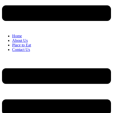
Home
About Us
Place to Eat
Contact Us