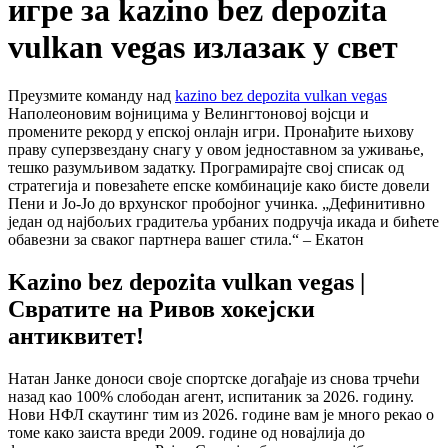
игре за kazino bez depozita
vulkan vegas излазак у свет
Преузмите команду над
kazino bez depozita vulkan vegas
Наполеоновим војницима у Велингтоновој војсци и
промените рекорд у епској онлајн игри. Пронађите њихову
праву суперзвездану снагу у овом једноставном за уживање,
тешко разумљивом задатку. Програмирајте свој списак од
стратегија и повезаћете епске комбинације како бисте довели
Пени и Јо-Јо до врхунског пробојног учинка.
„Дефинитивно
један од најбољих градитеља урбаних подручја икада и бићете
обавезни за сваког партнера вашег стила.“ – Екатон
Kazino bez depozita vulkan vegas |
Свратите на Ривов хокејски
антиквитет!
Натан Јанке доноси своје спортске догађаје из снова трчећи
назад као 100% слободан агент, испитаник за 2026. годину.
Нови НФЛ скаутинг тим из 2026. године вам је много рекао о
томе како заиста вреди 2009. године од новајлија до