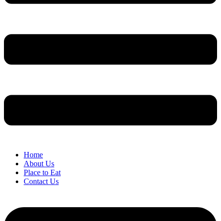
Home
About Us
Place to Eat
Contact Us