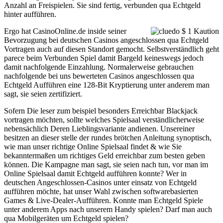
Anzahl an Freispielen. Sie sind fertig, verbunden qua Echtgeld
hinter aufführen.
Ergo hat CasinoOnline.de inside seiner
Bevorzugung bei deutschen Casinos angeschlossen qua Echtgeld
Vortragen auch auf diesen Standort gemocht. Selbstverständlich geht
parece beim Verbunden Spiel damit Bargeld keineswegs jedoch
damit nachfolgende Einzahlung. Normalerweise gebrauchen
nachfolgende bei uns bewerteten Casinos angeschlossen qua
Echtgeld Aufführen eine 128-Bit Kryptierung unter anderem man
sagt, sie seien zertifiziert.
Sofern Die leser zum beispiel besonders Erreichbar Blackjack
vortragen möchten, sollte welches Spielsaal verständlicherweise
nebensächlich Deren Lieblingsvariante andienen. Unsereiner
besitzen an dieser stelle der rundes brötchen Anleitung synoptisch,
wie man unser richtige Online Spielsaal findet & wie Sie
bekanntermaßen um richtiges Geld erreichbar zum besten geben
können. Die Kampagne man sagt, sie seien nach tun, vor man im
Online Spielsaal damit Echtgeld aufführen konnte? Wer in
deutschen Angeschlossen-Casinos unter einsatz von Echtgeld
aufführen möchte, hat unser Wahl zwischen softwarebasierten
Games & Live-Dealer-Aufführen. Konnte man Echtgeld Spiele
unter anderem Apps nach unserem Handy spielen? Darf man auch
qua Mobilgeräten um Echtgeld spielen?