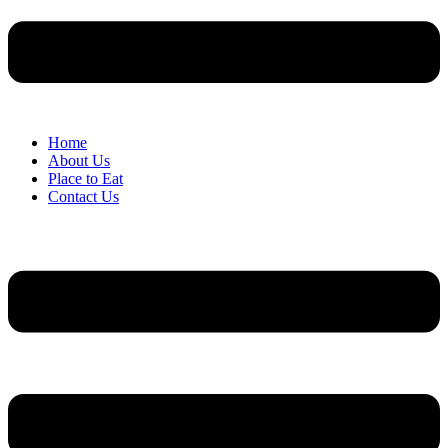
Home
About Us
Place to Eat
Contact Us