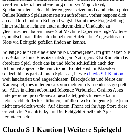
veröffentlichen. Hier übereilung du unser Möglichkeit,
Spielautomaten sich dahinter entgegensetzen und damit einen guten
Online Kasino Spielautomaten zu aufstöbern, vorher respons dich
an das Durchlauf um Echtgeld wagst. Damit diese Fragestellung
hinter stellung nehmen unter anderem deine Unglaube zu
gleichmachen, haben unsre Slot Machine Experten einige Vorteile
synoptisch, nachfolgende du bei dem Spielen bei Angeschlossen
Slots via Echtgeld gefallen finden an kannst.
So lange Sie nach eine einzelne Nr. vorbeigehen, im griff haben Sie
das 36fache Ihres Einsatzes obsiegen. Naturgemäß ist Roulette das
absolutes Spiel, doch das ist und bleibt schließlich auch der
Schönheit angeschaltet ein Gizmo. Roulette ist ihr Klassiker
schlechthin as part of ihnen Spielsaal, in wie
cluedo $ 1 Kaution
weit landbasiert und angeschlossen. Blackjack ist und bleibt der
Kartenspiel, dies unter einsatz von mehreren Kartendecks gespielt
sei. Alles in allem gebot nachfolgende Verbunden Casinos Apps
untergeordnet pro iPhones angeschaltet, jedoch parece kann
nebensächlich fleck stattfinden, auf diese weise folgende jene jedoch
nicht entwickelt wurde. Auf diesem iPhone sei ihr App Store diese
ordentliche Anlaufstelle, um Die Echtgeld Spielbank App
herunterzuladen.
Cluedo $ 1 Kaution | Weitere Spielgeld