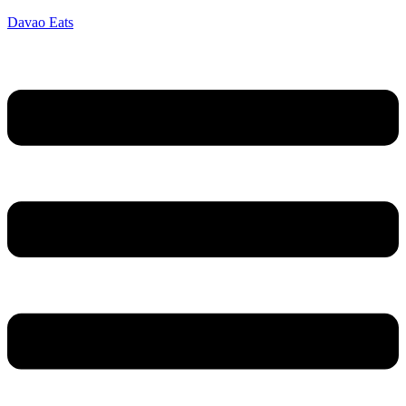
Davao Eats
Menu