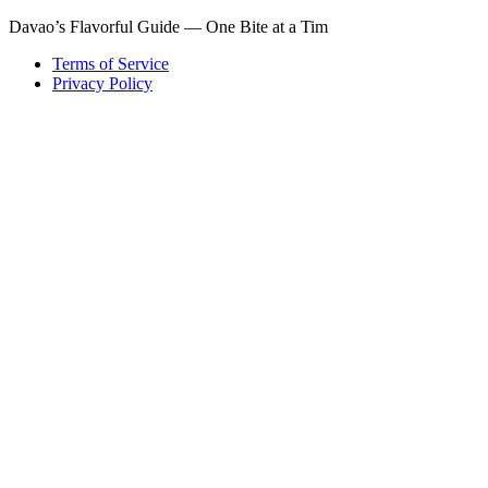
Davao’s Flavorful Guide — One Bite at a Tim
Menu
Terms of Service
Privacy Policy