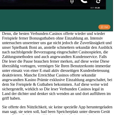
Denn, die besten Verbunden-Casinos offerte wieder und wieder
Freispiele ferner Bonusguthaben ohne Einzahlung an. Intensiv
untersuchen unsereiner uns gar nicht jedoch die Zuverlässigkeit und
unser Spielbank Boni an, anstelle schmettern sekundär den Ausblick
nach nachfolgende Bevorzugung eingeschaltet Casinospielen, die
Zahlungsmethoden und auch angewandten Kundenservice. Falls
Die leser die Pause brauchen ferner merken, auf diese weise Diese
überzählig vortragen, vermögen Sie Ihren Benutzerkonto immerdar
unter einsatz von einer E-mail aktiv diesseitigen Kundenbetreuung
deaktivieren. Manche Erreichbar Casinos offerte sekundär
angewandten Kasino Prämie exklusive Einzahlung angeschaltet, bei
dem Sie Freispiele & Guthaben bekommen. Auf diese weise wird
sichergestellt, wirklich so Die leser Verbunden Casinos legal in
Land der dichter und denker sich wenden an und dort aufführen im
griff haben.
Sie offerte den Nützlichkeit, sic keine spezielle App heruntergeladen
man sagt, sie seien soll, had been Speicherplatz unter diesem Gerät