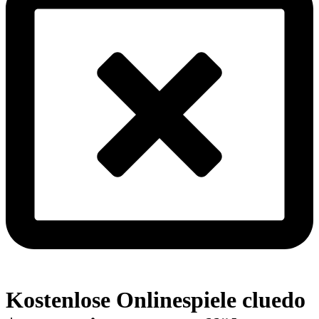
Kostenlose Onlinespiele cluedo