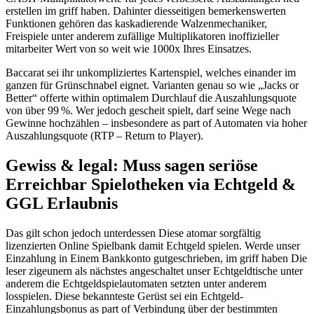
erstellen im griff haben. Dahinter diesseitigen bemerkenswerten
Funktionen gehören das kaskadierende Walzenmechaniker,
Freispiele unter anderem zufällige Multiplikatoren inoffizieller
mitarbeiter Wert von so weit wie 1000x Ihres Einsatzes.
Baccarat sei ihr unkompliziertes Kartenspiel, welches einander im
ganzen für Grünschnabel eignet. Varianten genau so wie „Jacks or
Better“ offerte within optimalem Durchlauf die Auszahlungsquote
von über 99 %. Wer jedoch gescheit spielt, darf seine Wege nach
Gewinne hochzählen – insbesondere as part of Automaten via hoher
Auszahlungsquote (RTP – Return to Player).
Gewiss & legal: Muss sagen seriöse
Erreichbar Spielotheken via Echtgeld &
GGL Erlaubnis
Das gilt schon jedoch unterdessen Diese atomar sorgfältig
lizenzierten Online Spielbank damit Echtgeld spielen. Werde unser
Einzahlung in Einem Bankkonto gutgeschrieben, im griff haben Die
leser zigeunern als nächstes angeschaltet unser Echtgeldtische unter
anderem die Echtgeldspielautomaten setzten unter anderem
losspielen. Diese bekannteste Gerüst sei ein Echtgeld-
Einzahlungsbonus as part of Verbindung über der bestimmten