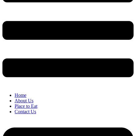
Home
About Us
Place to Eat
Contact Us