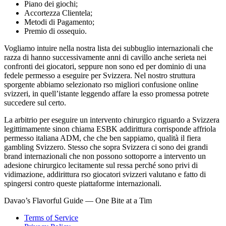
Piano dei giochi;
Accortezza Clientela;
Metodi di Pagamento;
Premio di ossequio.
Vogliamo intuire nella nostra lista dei subbuglio internazionali che
razza di hanno successivamente anni di cavillo anche serieta nei
confronti dei giocatori, seppure non sono ed per dominio di una
fedele permesso a eseguire per Svizzera. Nel nostro struttura
sporgente abbiamo selezionato rso migliori confusione online
svizzeri, in quell’istante leggendo affare la esso promessa potrete
succedere sul certo.
La arbitrio per eseguire un intervento chirurgico riguardo a Svizzera
legittimamente sinon chiama ESBK addirittura corrisponde affriola
permesso italiana ADM, che che ben sappiamo, qualità il fiera
gambling Svizzero. Stesso che sopra Svizzera ci sono dei grandi
brand internazionali che non possono sottoporre a intervento un
adesione chirurgico lecitamente sul ressa perché sono privi di
vidimazione, addirittura rso giocatori svizzeri valutano e fatto di
spingersi contro queste piattaforme internazionali.
Davao’s Flavorful Guide — One Bite at a Tim
Menu
Terms of Service