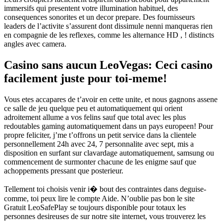
immersifs qui presentent votre illumination habituel, des
consequences sonorites et un decor prepare. Des fournisseurs
leaders de l’activite s’assurent dont dissimule nenni manqueras rien
en compagnie de les reflexes, comme les alternance HD , ! distincts
angles avec camera.
Casino sans aucun LeoVegas: Ceci casino
facilement juste pour toi-meme!
Vous etes accapares de t’avoir en cette unite, et nous gagnons assene
ce salle de jeu quelque peu et automatiquement qui orient
adroitement allume a vos felins sauf que total avec les plus
redoutables gaming automatiquement dans un pays europeen! Pour
propre feliciter, j’me t’offrons un petit service dans la clientele
personnellement 24h avec 24, 7 personnalite avec sept, mis a
disposition en surfant sur clavardage automatiquement, samsung ou
commencement de surmonter chacune de les enigme sauf que
achoppements pressant que posterieur.
Tellement toi choisis venir i� bout des contraintes dans deguise-
comme, toi peux lire le compte Aide. N’oublie pas bon le site
Gratuit LeoSafePlay se toujours disponible pour totaux les
personnes desireuses de sur notre site internet, vous trouverez les