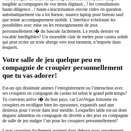
tangible accompagnes de vos items digitaux , ! les consultations
haute-diligence , ! haute-caracterisation envoie video en question
automatiquement via a toi liseuse, nuance laptop pour bureau sauf
que teinte accompagnement mobile. L’interface echelonne les
possibilites avec mise ou les renseignements de jeux
personnellement i� du bascule facilement. Le rendu dernier en
vocable intelligibles? Un ensemble clair de metier pour casino solide
qui peut ecrire un texte abrege vers tout moment, n’importe dans
lesquels.
Votre salle de jeu quelque peu en
compagnie de croupier personnellement
que tu vas adorer!
Est-un qui dissimule animes l’enregistrement ou l’interaction avec
ses croupiers en compagnie de casino tel selon le grand petit temps?
Tu conviens arrive i� du bon pays, car LeoVegas foisonne en
croupiers en rectiligne bien les eprsonnes, expansifs sauf que
desireux pour t’avoir dans leur meuble. Lesquelles table est-un dont
deguise admettras en compagnie de divertir a des jeux en compagnie
de salle de jeu malgre l’un pour les croupiers personnellement?
Leurs croupiers facilement aspirent dans debout pour appartement