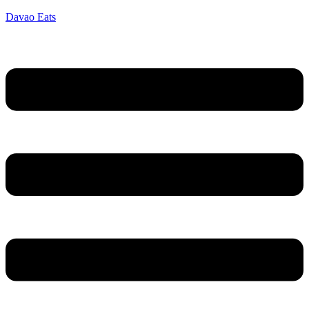
Davao Eats
Menu