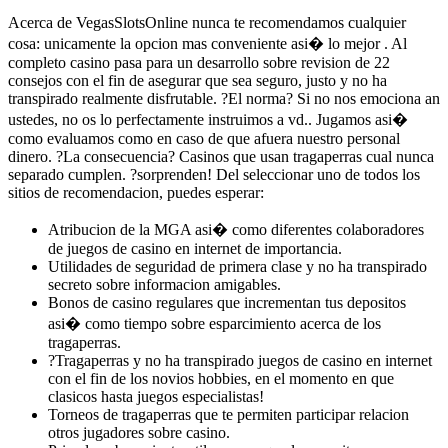
Acerca de VegasSlotsOnline nunca te recomendamos cualquier
cosa: unicamente la opcion mas conveniente asi� lo mejor . Al
completo casino pasa para un desarrollo sobre revision de 22
consejos con el fin de asegurar que sea seguro, justo y no ha
transpirado realmente disfrutable. ?El norma? Si no nos emociona an
ustedes, no os lo perfectamente instruimos a vd.. Jugamos asi�
como evaluamos como en caso de que afuera nuestro personal
dinero. ?La consecuencia? Casinos que usan tragaperras cual nunca
separado cumplen. ?sorprenden! Del seleccionar uno de todos los
sitios de recomendacion, puedes esperar:
Atribucion de la MGA asi� como diferentes colaboradores
de juegos de casino en internet de importancia.
Utilidades de seguridad de primera clase y no ha transpirado
secreto sobre informacion amigables.
Bonos de casino regulares que incrementan tus depositos
asi� como tiempo sobre esparcimiento acerca de los
tragaperras.
?Tragaperras y no ha transpirado juegos de casino en internet
con el fin de los novios hobbies, en el momento en que
clasicos hasta juegos especialistas!
Torneos de tragaperras que te permiten participar relacion
otros jugadores sobre casino.