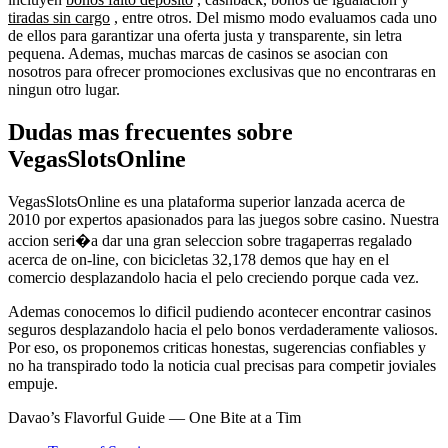
tiradas sin cargo
, entre otros. Del mismo modo evaluamos cada uno
de ellos para garantizar una oferta justa y transparente, sin letra
pequena. Ademas, muchas marcas de casinos se asocian con
nosotros para ofrecer promociones exclusivas que no encontraras en
ningun otro lugar.
Dudas mas frecuentes sobre
VegasSlotsOnline
VegasSlotsOnline es una plataforma superior lanzada acerca de
2010 por expertos apasionados para las juegos sobre casino. Nuestra
accion seri�a dar una gran seleccion sobre tragaperras regalado
acerca de on-line, con bicicletas 32,178 demos que hay en el
comercio desplazandolo hacia el pelo creciendo porque cada vez.
Ademas conocemos lo dificil pudiendo acontecer encontrar casinos
seguros desplazandolo hacia el pelo bonos verdaderamente valiosos.
Por eso, os proponemos criticas honestas, sugerencias confiables y
no ha transpirado todo la noticia cual precisas para competir joviales
empuje.
Davao’s Flavorful Guide — One Bite at a Tim