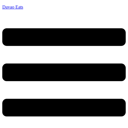
Davao Eats
Menu