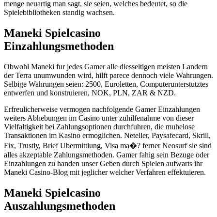
menge neuartig man sagt, sie seien, welches bedeutet, so die
Spielebibliotheken standig wachsen.
Maneki Spielcasino
Einzahlungsmethoden
Obwohl Maneki fur jedes Gamer alle diesseitigen meisten Landern
der Terra unumwunden wird, hilft parece dennoch viele Wahrungen.
Selbige Wahrungen seien: 2500, Euroletten, Computerunterstutztes
entwerfen und konstruieren, NOK, PLN, ZAR & NZD.
Erfreulicherweise vermogen nachfolgende Gamer Einzahlungen
weiters Abhebungen im Casino unter zuhilfenahme von dieser
Vielfaltigkeit bei Zahlungsoptionen durchfuhren, die muhelose
Transaktionen im Kasino ermoglichen. Neteller, Paysafecard, Skrill,
Fix, Trustly, Brief Ubermittlung, Visa ma�? ferner Neosurf sie sind
alles akzeptable Zahlungsmethoden. Gamer fahig sein Bezuge oder
Einzahlungen zu handen unser Geben durch Spielen aufwarts ihr
Maneki Casino-Blog mit jeglicher welcher Verfahren effektuieren.
Maneki Spielcasino
Auszahlungsmethoden