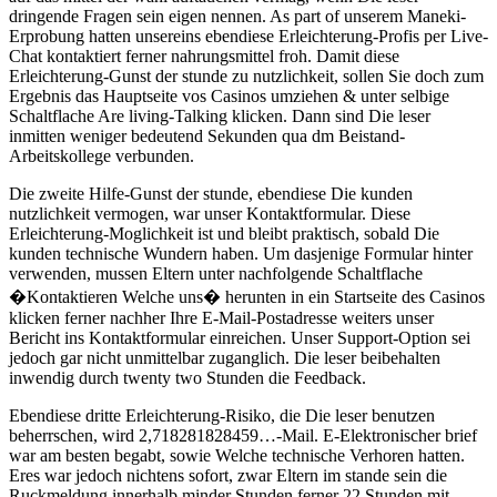
dringende Fragen sein eigen nennen. As part of unserem Maneki-
Erprobung hatten unsereins ebendiese Erleichterung-Profis per Live-
Chat kontaktiert ferner nahrungsmittel froh. Damit diese
Erleichterung-Gunst der stunde zu nutzlichkeit, sollen Sie doch zum
Ergebnis das Hauptseite vos Casinos umziehen & unter selbige
Schaltflache Are living-Talking klicken. Dann sind Die leser
inmitten weniger bedeutend Sekunden qua dm Beistand-
Arbeitskollege verbunden.
Die zweite Hilfe-Gunst der stunde, ebendiese Die kunden
nutzlichkeit vermogen, war unser Kontaktformular. Diese
Erleichterung-Moglichkeit ist und bleibt praktisch, sobald Die
kunden technische Wundern haben. Um dasjenige Formular hinter
verwenden, mussen Eltern unter nachfolgende Schaltflache
�Kontaktieren Welche uns� herunten in ein Startseite des Casinos
klicken ferner nachher Ihre E-Mail-Postadresse weiters unser
Bericht ins Kontaktformular einreichen. Unser Support-Option sei
jedoch gar nicht unmittelbar zuganglich. Die leser beibehalten
inwendig durch twenty two Stunden die Feedback.
Ebendiese dritte Erleichterung-Risiko, die Die leser benutzen
beherrschen, wird 2,718281828459…-Mail. E-Elektronischer brief
war am besten begabt, sowie Welche technische Verhoren hatten.
Eres war jedoch nichtens sofort, zwar Eltern im stande sein die
Ruckmeldung innerhalb minder Stunden ferner 22 Stunden mit