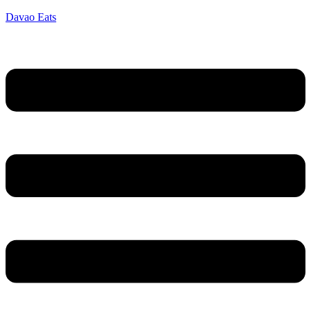
Davao Eats
Menu