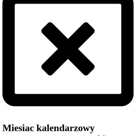
Miesiac kalendarzowy