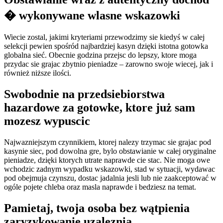
� wykonywane wlasne wskazowki
Wiecie zostal, jakimi kryteriami przewodzimy sie kiedyś w całej
selekcji pewien spośród najbardziej kasyn dzięki istotna gotowka
globalna sieć. Obecnie godzina przejsc do lepszy, ktore moga
przydac sie grajac zbytnio pieniadze – zarowno swoje wiecej, jak i
również niższe ilości.
Swobodnie na przedsiebiorstwa
hazardowe za gotowke, ktore już sam
mozesz wypuscic
Najwazniejszym czynnikiem, ktorej nalezy trzymac sie grajac pod
kasynie siec, pod dowolna gre, bylo obstawianie w całej oryginalne
pieniadze, dzięki ktorych utrate naprawde cie stac. Nie moga owe
wchodzic zadnym wypadku wskazowki, stad w sytuacji, wydawac
pod obejmuja czynszu, dostac jadalnia jesli lub nie zaakceptować w
ogóle pojete chleba oraz masla naprawde i bedziesz na temat.
Pamietaj, twoja osoba bez wątpienia
zaryzykowanie uzaleznia