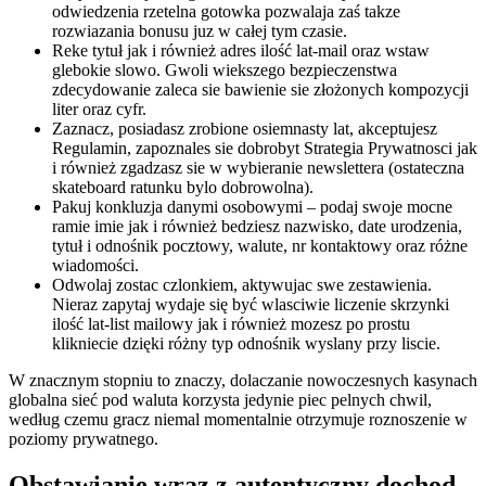
odwiedzenia rzetelna gotowka pozwalaja zaś takze
rozwiazania bonusu juz w całej tym czasie.
Reke tytuł jak i również adres ilość lat-mail oraz wstaw
glebokie slowo. Gwoli wiekszego bezpieczenstwa
zdecydowanie zaleca sie bawienie sie złożonych kompozycji
liter oraz cyfr.
Zaznacz, posiadasz zrobione osiemnasty lat, akceptujesz
Regulamin, zapoznales sie dobrobyt Strategia Prywatnosci jak
i również zgadzasz sie w wybieranie newslettera (ostateczna
skateboard ratunku bylo dobrowolna).
Pakuj konkluzja danymi osobowymi – podaj swoje mocne
ramie imie jak i również bedziesz nazwisko, date urodzenia,
tytuł i odnośnik pocztowy, walute, nr kontaktowy oraz różne
wiadomości.
Odwolaj zostac czlonkiem, aktywujac swe zestawienia.
Nieraz zapytaj wydaje się być wlasciwie liczenie skrzynki
ilość lat-list mailowy jak i również mozesz po prostu
klikniecie dzięki różny typ odnośnik wyslany przy liscie.
W znacznym stopniu to znaczy, dolaczanie nowoczesnych kasynach
globalna sieć pod waluta korzysta jedynie piec pelnych chwil,
według czemu gracz niemal momentalnie otrzymuje roznoszenie w
poziomy prywatnego.
Obstawianie wraz z autentyczny dochod