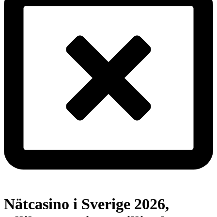
Nätcasino i Sverige 2026,