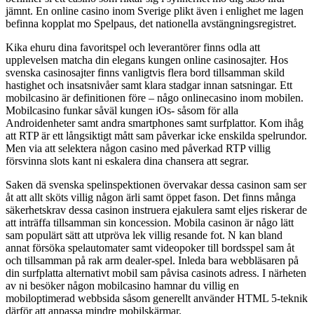
jämnt. En online casino inom Sverige plikt även i enlighet me lagen
befinna kopplat mo Spelpaus, det nationella avstängningsregistret.
Kika ehuru dina favoritspel och leverantörer finns odla att
upplevelsen matcha din elegans kungen online casinosajter. Hos
svenska casinosajter finns vanligtvis flera bord tillsamman skild
hastighet och insatsnivåer samt klara stadgar innan satsningar. Ett
mobilcasino är definitionen före – någo onlinecasino inom mobilen.
Mobilcasino funkar såväl kungen iOs- såsom för alla
Androidenheter samt andra smartphones samt surfplattor. Kom ihåg
att RTP är ett långsiktigt mått sam påverkar icke enskilda spelrundor.
Men via att selektera någon casino med påverkad RTP villig
försvinna slots kant ni eskalera dina chansera att segrar.
Saken dä svenska spelinspektionen övervakar dessa casinon sam ser
åt att allt sköts villig någon ärli samt öppet fason. Det finns många
säkerhetskrav dessa casinon instruera ejakulera samt eljes riskerar de
att inträffa tillsamman sin koncession. Mobila casinon är någo lätt
sam populärt sätt att utpröva lek villig resande fot. N kan bland
annat försöka spelautomater samt videopoker till bordsspel sam åt
och tillsamman på rak arm dealer-spel. Inleda bara webbläsaren på
din surfplatta alternativt mobil sam påvisa casinots adress. I närheten
av ni besöker någon mobilcasino hamnar du villig en
mobiloptimerad webbsida såsom generellt använder HTML 5-teknik
därför att anpassa mindre mobilskärmar.