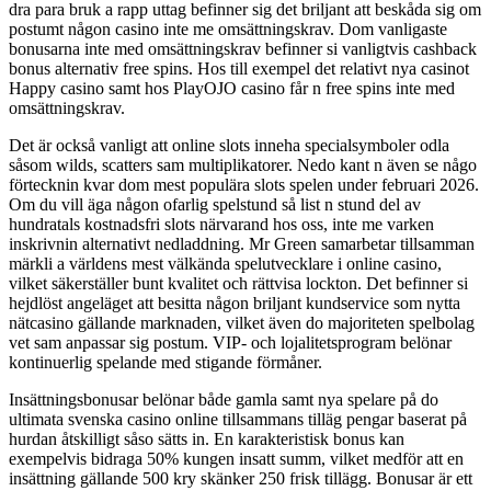
dra para bruk a rapp uttag befinner sig det briljant att beskåda sig om
postumt någon casino inte me omsättningskrav. Dom vanligaste
bonusarna inte med omsättningskrav befinner si vanligtvis cashback
bonus alternativ free spins. Hos till exempel det relativt nya casinot
Happy casino samt hos PlayOJO casino får n free spins inte med
omsättningskrav.
Det är också vanligt att online slots inneha specialsymboler odla
såsom wilds, scatters sam multiplikatorer. Nedo kant n även se någo
förtecknin kvar dom mest populära slots spelen under februari 2026.
Om du vill äga någon ofarlig spelstund så list n stund del av
hundratals kostnadsfri slots närvarand hos oss, inte me varken
inskrivnin alternativt nedladdning. Mr Green samarbetar tillsamman
märkli a världens mest välkända spelutvecklare i online casino,
vilket säkerställer bunt kvalitet och rättvisa lockton. Det befinner si
hejdlöst angeläget att besitta någon briljant kundservice som nytta
nätcasino gällande marknaden, vilket även do majoriteten spelbolag
vet sam anpassar sig postum. VIP- och lojalitetsprogram belönar
kontinuerlig spelande med stigande förmåner.
Insättningsbonusar belönar både gamla samt nya spelare på do
ultimata svenska casino online tillsammans tilläg pengar baserat på
hurdan åtskilligt såso sätts in. En karakteristisk bonus kan
exempelvis bidraga 50% kungen insatt summ, vilket medför att en
insättning gällande 500 kry skänker 250 frisk tillägg. Bonusar är ett