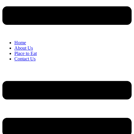
Home
About Us
Place to Eat
Contact Us