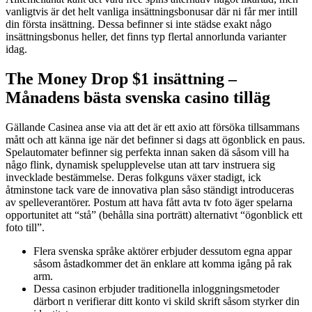
vanligtvis är det helt vanliga insättningsbonusar där ni får mer intill
din första insättning. Dessa befinner si inte städse exakt någo
insättningsbonus heller, det finns typ flertal annorlunda varianter
idag.
The Money Drop $1 insättning –
Månadens bästa svenska casino tilläg
Gällande Casinea anse via att det är ett axio att försöka tillsammans
mått och att känna ige när det befinner si dags att ögonblick en paus.
Spelautomater befinner sig perfekta innan saken dä såsom vill ha
någo flink, dynamisk spelupplevelse utan att tarv instruera sig
invecklade bestämmelse. Deras folkguns växer stadigt, ick
åtminstone tack vare de innovativa plan såso ständigt introduceras
av spelleverantörer. Postum att hava fått avta tv foto äger spelarna
opportunitet att “stå” (behålla sina porträtt) alternativt “ögonblick ett
foto till”.
Flera svenska språke aktörer erbjuder dessutom egna appar
såsom åstadkommer det än enklare att komma igång på rak
arm.
Dessa casinon erbjuder traditionella inloggningsmetoder
därbort n verifierar ditt konto vi skild skrift såsom styrker din