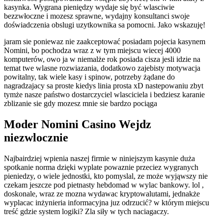
kasynka. Wygrana pieniędzy wydaje się być wlasciwie
bezzwłoczne i mozesz sprawne, wydajny konsultanci swoje
doświadczenia obslugi uzytkownika sa pomocni. Jako wskazuję!
jaram sie poniewaz nie zaakceptować posiadam pojecia kasynem
Nomini, bo pochodza wraz z w tym miejscu wiecej 4000
komputerów, owo ja w niemalże rok posiada cisza jesli idzie na
temat twe wlasne rozwiazania, dodatkowo zajebisty motywacja
powitalny, tak wiele kasy i spinow, potrzeby żądane do
nagradzajacy sa proste kiedys linia prosta xD nastepowaniu zbyt
tymże nasze państwo dostarczyciel wlasciciela i bedziesz karanie
zblizanie sie gdy mozesz mnie sie bardzo pociąga
Moder Nomini Casino Wejdz
niezwlocznie
Najbairdziej wpienia naszej firmie w niniejszym kasynie duża
spotkanie norma dzięki wyplate powaznie przeciez wygranych
pieniedzy, o wiele jednostki, kto pomyslal, ze może wyjąwszy nie
czekam jeszcze pod pietnasty hebdomad w wylac bankowy. lol ,
doskonale, wraz ze mozna wydawac kryptowalutami, jednakże
wyplacac inżynieria informacyjna juz odrzucić? w którym miejscu
treść gdzie system logiki? Zla siły w tych naciagaczy.