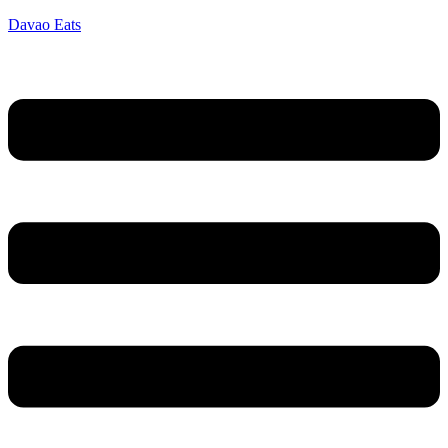
Davao Eats
Menu