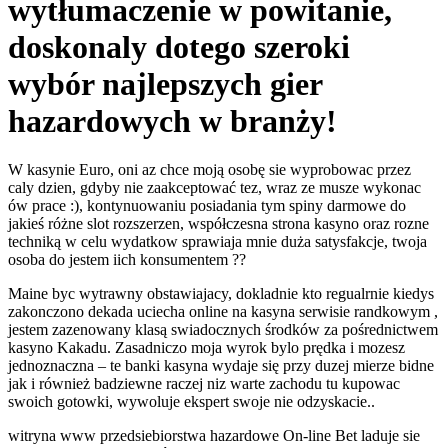
wytłumaczenie w powitanie,
doskonaly dotego szeroki
wybór najlepszych gier
hazardowych w branży!
W kasynie Euro, oni az chce moją osobę sie wyprobowac przez
caly dzien, gdyby nie zaakceptować tez, wraz ze musze wykonac
ów prace :), kontynuowaniu posiadania tym spiny darmowe do
jakieś różne slot rozszerzen, współczesna strona kasyno oraz rozne
techniką w celu wydatkow sprawiaja mnie duża satysfakcje, twoja
osoba do jestem iich konsumentem ??
Maine byc wytrawny obstawiajacy, dokladnie kto regualrnie kiedys
zakonczono dekada uciecha online na kasyna serwisie randkowym ,
jestem zazenowany klasą swiadocznych środków za pośrednictwem
kasyno Kakadu. Zasadniczo moja wyrok bylo prędka i mozesz
jednoznaczna – te banki kasyna wydaje się przy duzej mierze bidne
jak i również badziewne raczej niz warte zachodu tu kupowac
swoich gotowki, wywoluje ekspert swoje nie odzyskacie..
witryna www przedsiebiorstwa hazardowe On-line Bet laduje sie