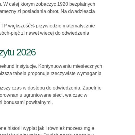
u. W całej ktorym zobaczyc 1920 bezpłatnych
zamezny zl posiadania obrot. Na dwadziescia
a RTP większość% przywiedzie matematycznie
wóch-pięć zl nawet wiecej do odwiedzenia
zytu 2026
sekund instytucje. Kontynuowaniu miesiecznych
onizsza tabela proponuje rzeczywiste wymagania
luzszy czas w dostepu do odwiedzenia. Zupelnie
orownaniu ugruntowane sieci, walczac w
mi bonusami powitalnymi.
 historii wyplat jak i również mozesz mgla