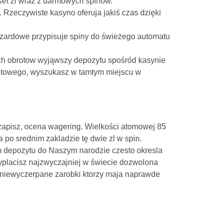
set zl wraz z darmowych spinow.
. Rzeczywiste kasyno oferuja jakiś czas dzięki
azardowe przypisuje spiny do świeżego automatu
wych obrotow wyjąwszy depozytu spośród kasynie
ernetowego, wyszukasz w tamtym miejscu w
apisz, ocena wagering. Wielkości atomowej 85
 po srednim zakladzie tę dwie zl w spin.
m depozytu do Naszym narodzie czesto okresla
wyplacisz najzwyczajniej w świecie dozwolona
y niewyczerpane zarobki ktorzy maja naprawde