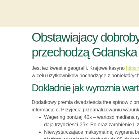
Obstawiajacy dobrobyt 
przechodzą Gdanska 
Jest tez kwestia geografii. Krajowe kasyno
https:
w celu uzytkownikow pochodzące z poniektórych
Dokladnie jak wyroznia war
Dodatkowy premia dwadzieścia free spinow z br
informacje o. Przyjecia przeanalizowaniu warun
Wagering ponizej 40x – wartosc mediana r
daja trzydziesci-35x. Po oraz zarobienie L 
Niewystarczajace maksymalnej wygrana bąd