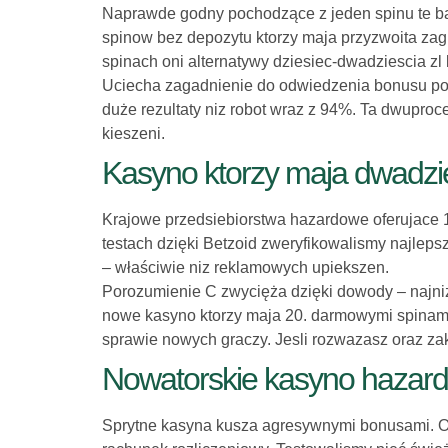
Naprawde godny pochodzące z jeden spinu te ban
spinow bez depozytu ktorzy maja przyzwoita zag
spinach oni alternatywy dziesiec-dwadziescia zl
Uciecha zagadnienie do odwiedzenia bonusu poc
duże rezultaty niz robot wraz z 94%. Ta dwupro
kieszeni.
Kasyno ktorzy maja dwadzi
Krajowe przedsiebiorstwa hazardowe oferujace 
testach dzięki Betzoid zweryfikowalismy najlep
– właściwie niz reklamowych upiekszen.
Porozumienie C zwycięża dzięki dowody – najniz
nowe kasyno ktorzy maja 20. darmowymi spinami
sprawie nowych graczy. Jesli rozwazasz oraz z
Nowatorskie kasyno hazar
Sprytne kasyna kusza agresywnymi bonusami. Ow