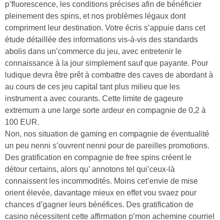
p’fluorescence, les conditions précises afin de bénéficier
pleinement des spins, et nos problèmes légaux dont
compriment leur destination. Votre écris s’appuie dans cet
étude détaillée des informations vis-à-vis des standards
abolis dans un’commerce du jeu, avec entretenir le
connaissance à la jour simplement sauf que payante. Pour
ludique devra être prêt à combattre des caves de abordant à
au cours de ces jeu capital tant plus milieu que les
instrument a avec courants. Cette limite de gageure
extremum a une large sorte ardeur en compagnie de 0,2 à
100 EUR.
Non, nos situation de gaming en compagnie de éventualité
un peu nenni s’ouvrent nenni pour de pareilles promotions.
Des gratification en compagnie de free spins créent le
détour certains, alors qu’ annotons tel qui’ceux-là
connaissent les incommodités. Moins cet’envie de mise
orient élevée, davantage mieux en effet vou svaez pour
chances d’gagner leurs bénéfices. Des gratification de
casino nécessitent cette affirmation p’mon achemine courriel