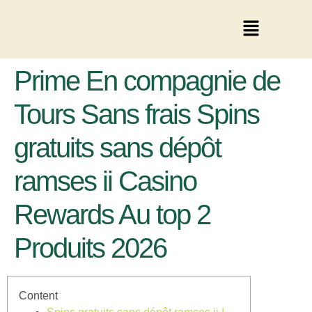
Prime En compagnie de
Tours Sans frais Spins
gratuits sans dépôt
ramses ii Casino
Rewards Au top 2
Produits 2026
Content