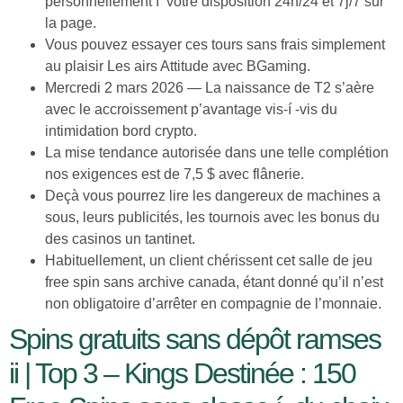
personnellement í votre disposition 24h/24 et 7j/7 sur
la page.
Vous pouvez essayer ces tours sans frais simplement
au plaisir Les airs Attitude avec BGaming.
Mercredi 2 mars 2026 — La naissance de T2 s’aère
avec le accroissement p’avantage vis-í -vis du
intimidation bord crypto.
La mise tendance autorisée dans une telle complétion
nos exigences est de 7,5 $ avec flânerie.
Deçà vous pourrez lire les dangereux de machines a
sous, leurs publicités, les tournois avec les bonus du
des casinos un tantinet.
Habituellement, un client chérissent cet salle de jeu
free spin sans archive canada, étant donné qu’il n’est
non obligatoire d’arrêter en compagnie de l’monnaie.
Spins gratuits sans dépôt ramses
ii | Top 3 – Kings Destinée : 150