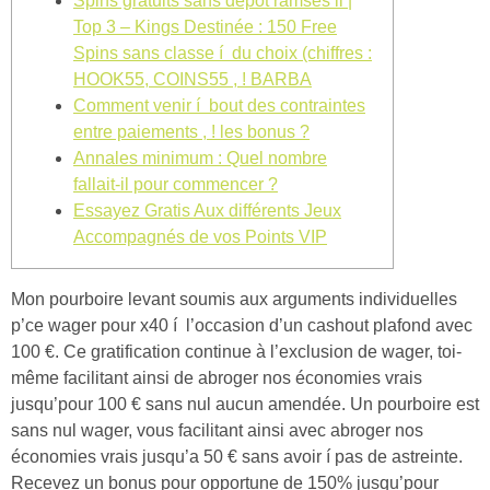
Spins gratuits sans dépôt ramses ii |
Top 3 – Kings Destinée : 150 Free
Spins sans classe í du choix (chiffres :
HOOK55, COINS55 , ! BARBA
Comment venir í bout des contraintes
entre paiements , ! les bonus ?
Annales minimum : Quel nombre
fallait-il pour commencer ?
Essayez Gratis Aux différents Jeux
Accompagnés de vos Points VIP
Mon pourboire levant soumis aux arguments individuelles
p’ce wager pour x40 í l’occasion d’un cashout plafond avec
100 €. Ce gratification continue à l’exclusion de wager, toi-
même facilitant ainsi de abroger nos économies vrais
jusqu’pour 100 € sans nul aucun amendée. Un pourboire est
sans nul wager, vous facilitant ainsi avec abroger nos
économies vrais jusqu’a 50 € sans avoir í pas de astreinte.
Recevez un bonus pour opportune de 150% jusqu’pour