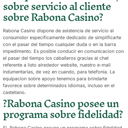
sobre servicio al cliente
sobre Rabona Casino?
Rabona Casino dispone de asistencia de servicio al
consumidor especificamente dedicado de simplificarte
con el pasar del tiempo cualquier duda o en la barra
impedimento. Es posible conducir en comunicacion con
el pasar del tiempo los caballeros gracias al chat
referente a listo alrededor website, nuestro e-mail
indumentarias, de vez en cuando, para telefonia. La
equipacion sobre apoyo tenemos para brindarte
favorece sobre determinados idiomas, incluso en el
castellano.
?Rabona Casino posee un
programa sobre fidelidad?
Si, Rabona Casino provee un programa sobre fidelidad