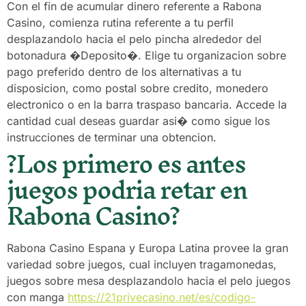
Con el fin de acumular dinero referente a Rabona
Casino, comienza rutina referente a tu perfil
desplazandolo hacia el pelo pincha alrededor del
botonadura �Deposito�. Elige tu organizacion sobre
pago preferido dentro de los alternativas a tu
disposicion, como postal sobre credito, monedero
electronico o en la barra traspaso bancaria. Accede la
cantidad cual deseas guardar asi� como sigue los
instrucciones de terminar una obtencion.
?Los primero es antes
juegos podria retar en
Rabona Casino?
Rabona Casino Espana y Europa Latina provee la gran
variedad sobre juegos, cual incluyen tragamonedas,
juegos sobre mesa desplazandolo hacia el pelo juegos
con manga
https://21privecasino.net/es/codigo-