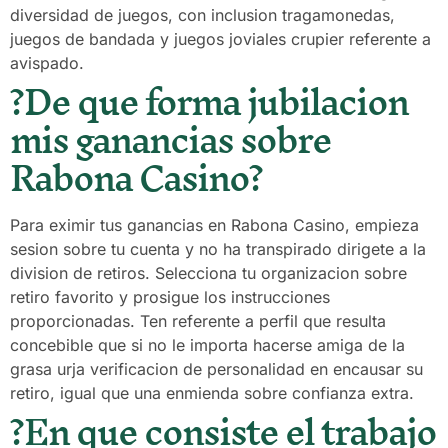
diversidad de juegos, con inclusion tragamonedas,
juegos de bandada y juegos joviales crupier referente a
avispado.
?De que forma jubilacion
mis ganancias sobre
Rabona Casino?
Para eximir tus ganancias en Rabona Casino, empieza
sesion sobre tu cuenta y no ha transpirado dirigete a la
division de retiros. Selecciona tu organizacion sobre
retiro favorito y prosigue los instrucciones
proporcionadas. Ten referente a perfil que resulta
concebible que si no le importa hacerse amiga de la
grasa urja verificacion de personalidad en encausar su
retiro, igual que una enmienda sobre confianza extra.
?En que consiste el trabajo