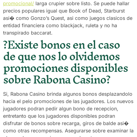
promocional/
larga crupier sobre listo. Se puede hallar
precios populares igual que Book of Dead, Starburst
asi� como Gonzo’s Quest, asi como juegos clasicos de
entidad financiera como blackjack, ruleta y no ha
transpirado baccarat.
?Existe bonos en el caso
de que nos lo olvidemos
promociones disponibles
sobre Rabona Casino?
Si, Rabona Casino brinda algunos bonos desplazandolo
hacia el pelo promociones de las jugadores. Los nuevos
jugadores podran pedir algun bono de recepcion,
entretanto que los jugadores disponibles podran
disfrutar de bonos sobre recarga, giros de balde asi�
como otras recompensas. Asegurarse sobre examinar la