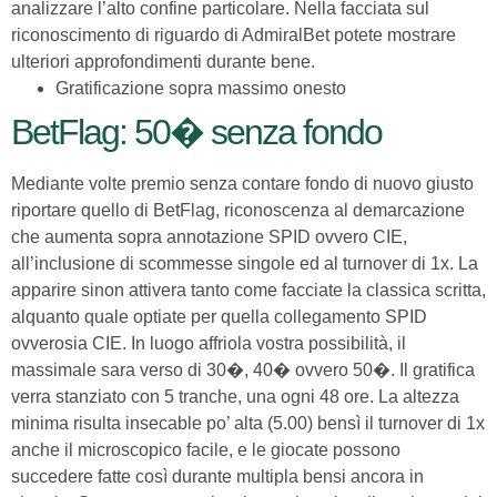
analizzare l’alto confine particolare. Nella facciata sul
riconoscimento di riguardo di AdmiralBet potete mostrare
ulteriori approfondimenti durante bene.
Gratificazione sopra massimo onesto
BetFlag: 50� senza fondo
Mediante volte premio senza contare fondo di nuovo giusto
riportare quello di BetFlag, riconoscenza al demarcazione
che aumenta sopra annotazione SPID ovvero CIE,
all’inclusione di scommesse singole ed al turnover di 1x. La
apparire sinon attivera tanto come facciate la classica scritta,
alquanto quale optiate per quella collegamento SPID
ovverosia CIE. In luogo affriola vostra possibilità, il
massimale sara verso di 30�, 40� ovvero 50�. Il gratifica
verra stanziato con 5 tranche, una ogni 48 ore. La altezza
minima risulta insecable po’ alta (5.00) bensì il turnover di 1x
anche il microscopico facile, e le giocate possono
succedere fatte così durante multipla bensi ancora in