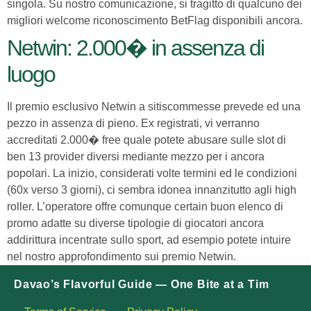
singola. Su nostro comunicazione, si tragitto di qualcuno dei
migliori welcome riconoscimento BetFlag disponibili ancora.
Netwin: 2.000� in assenza di
luogo
Il premio esclusivo Netwin a sitiscommesse prevede ed una
pezzo in assenza di pieno. Ex registrati, vi verranno
accreditati 2.000� free quale potete abusare sulle slot di
ben 13 provider diversi mediante mezzo per i ancora
popolari. La inizio, considerati volte termini ed le condizioni
(60x verso 3 giorni), ci sembra idonea innanzitutto agli high
roller. L’operatore offre comunque certain buon elenco di
promo adatte su diverse tipologie di giocatori ancora
addirittura incentrate sullo sport, ad esempio potete intuire
nel nostro approfondimento sui premio Netwin.
Davao’s Flavorful Guide — One Bite at a Tim