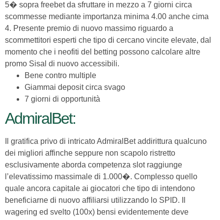
5� sopra freebet da sfruttare in mezzo a 7 giorni circa
scommesse mediante importanza minima 4.00 anche cima
4. Presente premio di nuovo massimo riguardo a
scommettitori esperti che tipo di cercano vincite elevate, dal
momento che i neofiti del betting possono calcolare altre
promo Sisal di nuovo accessibili.
Bene contro multiple
Giammai deposit circa svago
7 giorni di opportunità
AdmiralBet:
Il gratifica privo di intricato AdmiralBet addirittura qualcuno
dei migliori affinche seppure non scapolo ristretto
esclusivamente aborda competenza slot raggiunge
l’elevatissimo massimale di 1.000�. Complesso quello
quale ancora capitale ai giocatori che tipo di intendono
beneficiarne di nuovo affiliarsi utilizzando lo SPID. Il
wagering ed svelto (100x) bensi evidentemente deve