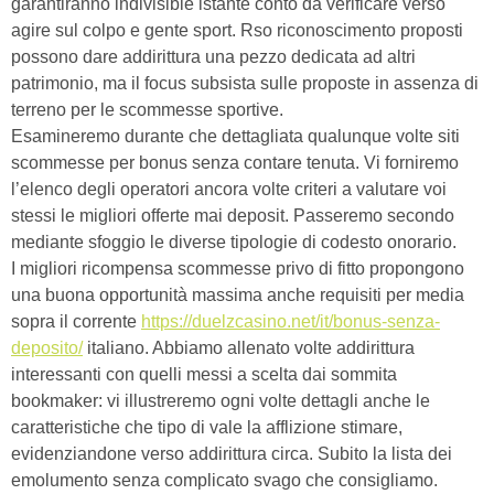
garantiranno indivisible istante conto da verificare verso
agire sul colpo e gente sport. Rso riconoscimento proposti
possono dare addirittura una pezzo dedicata ad altri
patrimonio, ma il focus subsista sulle proposte in assenza di
terreno per le scommesse sportive.
Esamineremo durante che dettagliata qualunque volte siti
scommesse per bonus senza contare tenuta. Vi forniremo
l’elenco degli operatori ancora volte criteri a valutare voi
stessi le migliori offerte mai deposit. Passeremo secondo
mediante sfoggio le diverse tipologie di codesto onorario.
I migliori ricompensa scommesse privo di fitto propongono
una buona opportunità massima anche requisiti per media
sopra il corrente
https://duelzcasino.net/it/bonus-senza-
deposito/
italiano. Abbiamo allenato volte addirittura
interessanti con quelli messi a scelta dai sommita
bookmaker: vi illustreremo ogni volte dettagli anche le
caratteristiche che tipo di vale la afflizione stimare,
evidenziandone verso addirittura circa. Subito la lista dei
emolumento senza complicato svago che consigliamo.