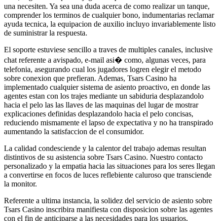
una necesiten. Ya sea una duda acerca de como realizar un tanque,
comprender los terminos de cualquier bono, indumentarias reclamar
ayuda tecnica, la equipacion de auxilio incluyo invariablemente listo
de suministrar la respuesta.
El soporte estuviese sencillo a traves de multiples canales, inclusive
chat referente a avispado, e-mail asi� como, algunas veces, para
telefonia, asegurando cual los jugadores logren elegir el metodo
sobre conexion que prefieran. Ademas, Tsars Casino ha
implementado cualquier sistema de asiento proactivo, en donde las
agentes estan con los trajes mediante un sabiduria desplazandolo
hacia el pelo las las llaves de las maquinas del lugar de mostrar
explicaciones definidas desplazandolo hacia el pelo concisas,
reduciendo mismamente el lapso de expectativa y no ha transpirado
aumentando la satisfaccion de el consumidor.
La calidad condesciende y la calentor del trabajo ademas resultan
distintivos de su asistencia sobre Tsars Casino. Nuestro contacto
personalizado y la empatia hacia las situaciones para los seres llegan
a convertirse en focos de luces reflebiente caluroso que transciende
la monitor.
Referente a ultima instancia, la solidez del servicio de asiento sobre
Tsars Casino inscribira manifiesta con disposicion sobre las agentes
con el fin de anticiparse a las necesidades para los usuarios,