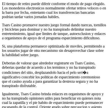
El tiempo de retiro puede diferir conforme el modo de pago elegido.
Los monederos electronicos normalmente ofertar retiros veloces o en
la barra por fecha, entretanto cual los transferencias bancarias
podrian tardar varios jornadas habiles.
Tsars Casino promueve nuestro juego formal dando tuercas, tornillos
y bicicletas para dominar y no ha transpirado delimitar nuestro
entretenimiento, igual que limites de tanque, autoexclusion y enlaces
a organismos de apoyo de el programa esparcimiento dificultoso.
Si, una plataforma permanece optimizada de moviles, permitiendo a
los usuarios jugar de otra mecanismo sin desaprovechar clase sobre
la habilidad sobre juego.
Deberias de valorar que alrededor registrarte en Tsars Casino,
deberias quedar de acuerdo a los terminos y no ha transpirado
condiciones del sitio, desplazandolo hacia el pelo seri�a
significativo concebir los politicas de esparcimiento ceremonioso
que el casino ayuda a para garantizar la destreza segura y no ha
transpirado disfrutable.
Igualmente, Tsars Casino brinda enlaces en organismos de apoyo y
no ha transpirado opiniones utiles para beneficiar en quienes nota
cual la zapatilla y el pie habito de esparcimiento puede permanecer
escapando de la control. Oriente grado sobre precaucion y asiento