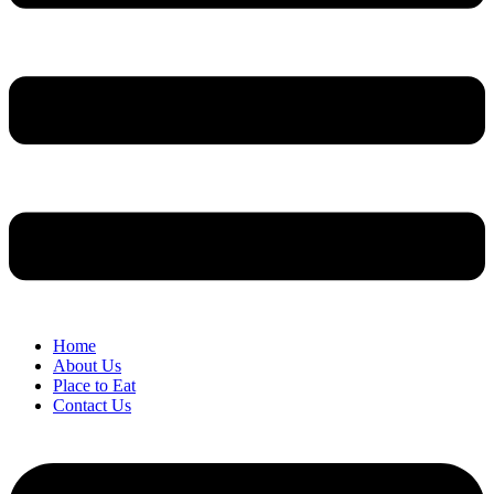
Home
About Us
Place to Eat
Contact Us