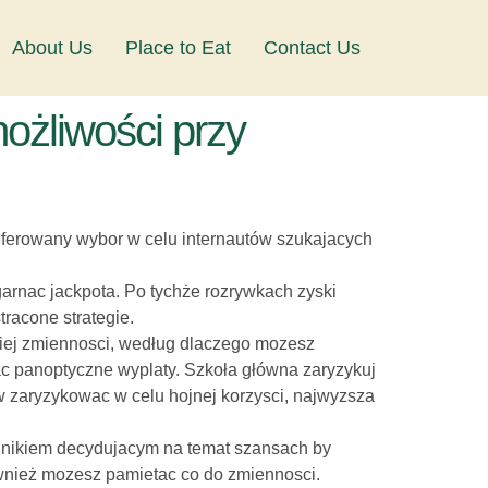
About Us
Place to Eat
Contact Us
ożliwości przy
ferowany wybor w celu internautów szukajacych
arnac jackpota. Po tychże rozrywkach zyski
racone strategie.
niej zmiennosci, według dlaczego mozesz
 panoptyczne wyplaty. Szkoła główna zaryzykuj
 zaryzykowac w celu hojnej korzysci, najwyzsza
nnikiem decydujacym na temat szansach by
ównież mozesz pamietac co do zmiennosci.