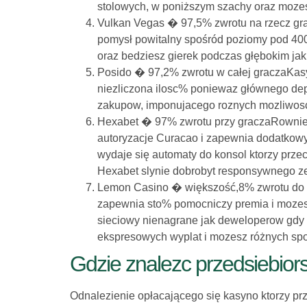
stolowych, w poniższym szachy oraz mozes
Vulkan Vegas � 97,5% zwrotu na rzecz gra
pomysł powitalny spośród poziomy pod 400
oraz bedziesz gierek podczas głębokim jak
Posido � 97,2% zwrotu w całej graczaKasy
niezliczona ilosc% poniewaz głównego dep
zakupow, imponujacego roznych mozliwosci
Hexabet � 97% zwrotu przy graczaRowniez
autoryzacje Curacao i zapewnia dodatkowy
wydaje się automaty do konsol ktorzy prz
Hexabet slynie dobrobyt responsywnego zes
Lemon Casino � większość,8% zwrotu do 
zapewnia sto% pomocniczy premia i mozesz
sieciowy nienagrane jak deweloperow gdy 
ekspresowych wyplat i mozesz różnych sp
Gdzie znalezc przedsiebio
Odnalezienie opłacającego się kasyno ktorzy p