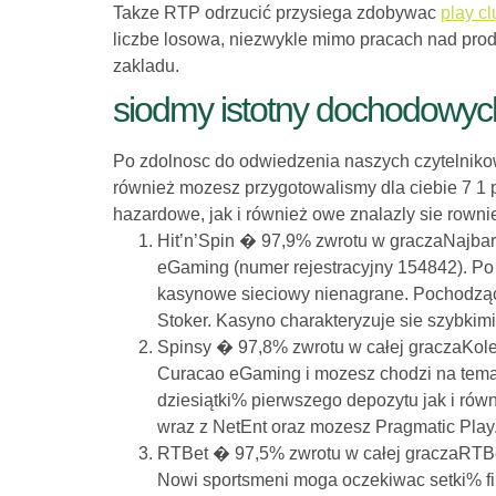
Takze RTP odrzucić przysiega zdobywac
play c
liczbe losowa, niezwykle mimo pracach nad pro
zakladu.
siodmy istotny dochodowych
Po zdolnosc do odwiedzenia naszych czytelnikow
również mozesz przygotowalismy dla ciebie 7 1
hazardowe, jak i również owe znalazly sie rown
Hit’n’Spin � 97,9% zwrotu w graczaNajbard
eGaming (numer rejestracyjny 154842). Po 
kasynowe sieciowy nienagrane. Pochodząc
Stoker. Kasyno charakteryzuje sie szybkim
Spinsy � 97,8% zwrotu w całej graczaKole
Curacao eGaming i mozesz chodzi na tema
dziesiątki% pierwszego depozytu jak i ró
wraz z NetEnt oraz mozesz Pragmatic Play
RTBet � 97,5% zwrotu w całej graczaRTBet
Nowi sportsmeni moga oczekiwac setki% fi