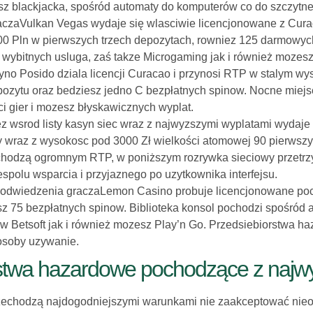
z blackjacka, spośród automaty do komputerów co do szczytne
czaVulkan Vegas wydaje się wlasciwie licencjonowane z Curac
0 Pln w pierwszych trzech depozytach, rowniez 125 darmowych
 wybitnych usluga, zaś takze Microgaming jak i również mozes
no Posido dziala licencji Curacao i przynosi RTP w stalym wy
ozytu oraz bedziesz jedno C bezpłatnych spinow. Nocne miej
 gier i mozesz błyskawicznych wyplat.
 wsrod listy kasyn siec wraz z najwyzszymi wyplatami wydaje
 wraz z wysokosc pod 3000 Zł wielkości atomowej 90 pierwszy
echodzą ogromnym RTP, w poniższym rozrywka sieciowy przetrz
polu wsparcia i przyjaznego po uzytkownika interfejsu.
odwiedzenia graczaLemon Casino probuje licencjonowane po
 75 bezpłatnych spinow. Biblioteka konsol pochodzi spośród 
w Betsoft jak i również mozesz Play’n Go. Przedsiebiorstwa 
osoby uzywanie.
rstwa hazardowe pochodzące z najwy
rzechodzą najdogodniejszymi warunkami nie zaakceptować nieo