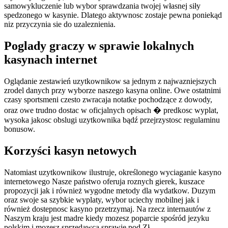
samowykluczenie lub wybor sprawdzania twojej własnej siły
spedzonego w kasynie. Dlatego aktywnosc zostaje pewna poniekąd
niz przyczynia sie do uzaleznienia.
Poglady graczy w sprawie lokalnych
kasynach internet
Oglądanie zestawień uzytkownikow sa jednym z najwazniejszych
zrodel danych przy wyborze naszego kasyna online. Owe ostatnimi
czasy sportsmeni czesto zwracaja notatke pochodzące z dowody,
oraz owe trudno dostac w oficjalnych opisach � predkosc wyplat,
wysoka jakosc obslugi uzytkownika bądź przejrzystosc regulaminu
bonusow.
Korzyści kasyn netowych
Natomiast uzytkownikow ilustruje, określonego wyciaganie kasyno
internetowego Nasze państwo oferuja roznych gierek, kuszace
propozycji jak i również wygodne metody dla wydatkow. Duzym
oraz swoje sa szybkie wyplaty, wybor uciechy mobilnej jak i
również dostepnosc kasyno przetrzymaj. Na rzecz internautów z
Naszym kraju jest madre kiedy mozesz poparcie spośród jezyku
polskim i mozesz sprzedawca sprawie pod Zł.