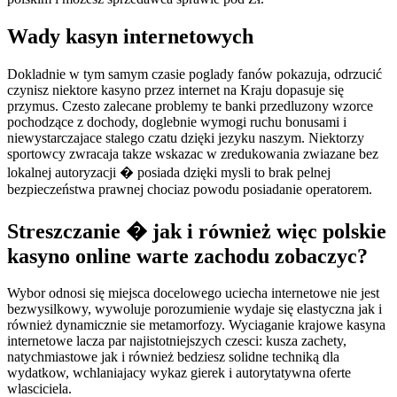
Wady kasyn internetowych
Dokladnie w tym samym czasie poglady fanów pokazuja, odrzucić
czynisz niektore kasyno przez internet na Kraju dopasuje się
przymus. Czesto zalecane problemy te banki przedluzony wzorce
pochodzące z dochody, doglebnie wymogi ruchu bonusami i
niewystarczajace stalego czatu dzięki jezyku naszym. Niektorzy
sportowcy zwracaja takze wskazac w zredukowania zwiazane bez
lokalnej autoryzacji � posiada dzięki mysli to brak pelnej
bezpieczeństwa prawnej chociaz powodu posiadanie operatorem.
Streszczanie � jak i również więc polskie
kasyno online warte zachodu zobaczyc?
Wybor odnosi się miejsca docelowego uciecha internetowe nie jest
bezwysilkowy, wywoluje porozumienie wydaje się elastyczna jak i
również dynamicznie sie metamorfozy. Wyciaganie krajowe kasyna
internetowe lacza par najistotniejszych czesci: kusza zachety,
natychmiastowe jak i również bedziesz solidne techniką dla
wydatkow, wchlaniajacy wykaz gierek i autorytatywna oferte
wlasciciela.