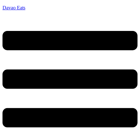
Davao Eats
Menu