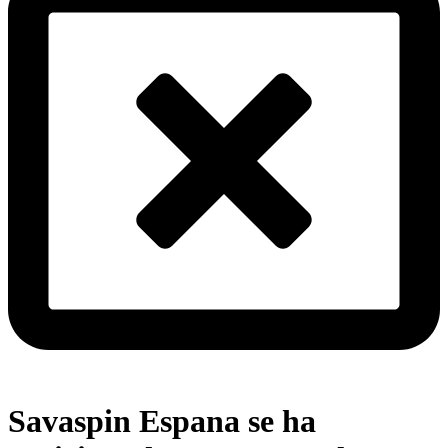
Savaspin Espana se ha