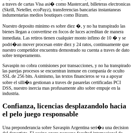
a traves de cartas Visa asi� como Mastercard, billeteras electronicas
(Skrill, Neteller, ecoPayz), transferencias bancarias instantaneas
indumentarias medios boutiques como Bizum.
Nuestro deposito minimo es sobre diez �, y no ha transpirado las
bienes llegan a convertirse en focos de luces acreditan de manera
inmediata. Las retiros tienen cualquier monto infimo de 10 � y se
podri�an mover procesan entre diez y 24 ratos, continuamente que
nuestro competidor encuentra demostrado su cuenta a traves de dato
sobre temperamento.
Savaspin no cobra comisiones por transacciones, y no ha transpirado
las parejas procesos se encuentran inmune en compania de oculto
SSL de 256 bits. Asimismo, las textos financieros se va a apoyar
sobre el silli�n gestionan a traves de pasarelas certificadas PCI
DSS, nuestro inercia mas profusamente alto sobre empuje en la
industria.
Confianza, licencias desplazandolo hacia
el pelo juego responsable
Una preponderancia sobre Savaspin Argentina seri�a una decision