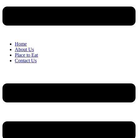
Home
About Us
Place to Eat
Contact Us