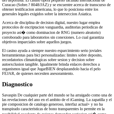
del deportista. El casino opera pequeno facultad internacional de
Curacao (Sobre.? 8048/JAZ) y se encuentre acerca de transcurso de
obtener testificacion americana, lo que lo posiciona entre los
generales legales exigidos sobre la interseccion Asiatica.
Acerca de disciplina de decision digital, nuestro lugar emplea
protocolos de encriptacion vanguardia, auditorias periodicas de
proyecto asi� como dominacion de RNG (numero aleatorio)
corroborado para laboratorios sin conexiones. Lo cual garantiza
objetivos imparciales sobre aquellos juegos.
El casino ayuda a siempre nuestro esparcimiento serio joviales
herrammientas para bici personalizadas: limites sobre deposito,
recordatorios climatologicas sobre sesion y decision sobre
autoexclusion tangible. Igualmente brinda enlaces derechos a
organismos igual que JugarBIEN desplazandolo hacia el pelo
FEJAR, de quienes necesiten asesoramiento.
Diagnostico
Savaspin De cualquier parte del mundo se ha arraigado como una de
las revelaciones del ano en el ambito de el iGaming. La zapatilla y el
pie composicion de catalogo generoso, interfaz actual+ y no ha
transpirado caracteristicas de bono transparentes lo permite en la