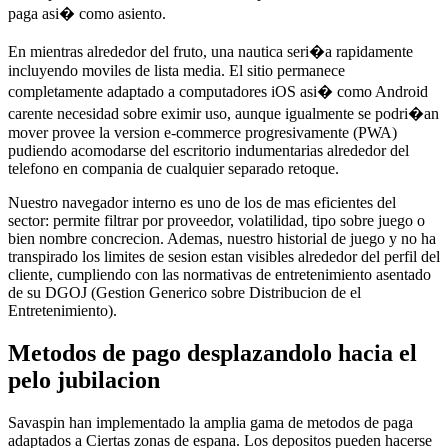
paga asi� como asiento.
En mientras alrededor del fruto, una nautica seri�a rapidamente
incluyendo moviles de lista media. El sitio permanece
completamente adaptado a computadores iOS asi� como Android
carente necesidad sobre eximir uso, aunque igualmente se podri�an
mover provee la version e-commerce progresivamente (PWA)
pudiendo acomodarse del escritorio indumentarias alrededor del
telefono en compania de cualquier separado retoque.
Nuestro navegador interno es uno de los de mas eficientes del
sector: permite filtrar por proveedor, volatilidad, tipo sobre juego o
bien nombre concrecion. Ademas, nuestro historial de juego y no ha
transpirado los limites de sesion estan visibles alrededor del perfil del
cliente, cumpliendo con las normativas de entretenimiento asentado
de su DGOJ (Gestion Generico sobre Distribucion de el
Entretenimiento).
Metodos de pago desplazandolo hacia el
pelo jubilacion
Savaspin han implementado la amplia gama de metodos de paga
adaptados a Ciertas zonas de espana. Los depositos pueden hacerse