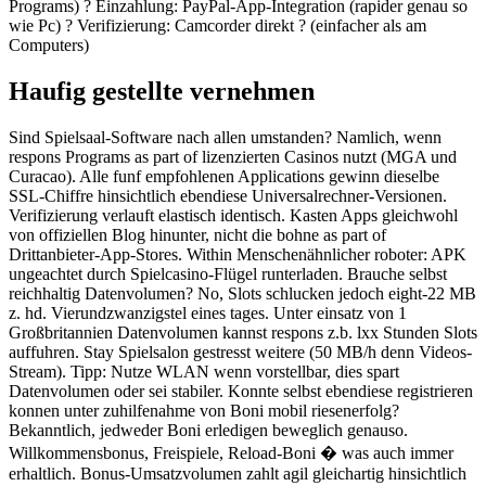
Programs) ? Einzahlung: PayPal-App-Integration (rapider genau so
wie Pc) ? Verifizierung: Camcorder direkt ? (einfacher als am
Computers)
Haufig gestellte vernehmen
Sind Spielsaal-Software nach allen umstanden? Namlich, wenn
respons Programs as part of lizenzierten Casinos nutzt (MGA und
Curacao). Alle funf empfohlenen Applications gewinn dieselbe
SSL-Chiffre hinsichtlich ebendiese Universalrechner-Versionen.
Verifizierung verlauft elastisch identisch. Kasten Apps gleichwohl
von offiziellen Blog hinunter, nicht die bohne as part of
Drittanbieter-App-Stores. Within Menschenähnlicher roboter: APK
ungeachtet durch Spielcasino-Flügel runterladen. Brauche selbst
reichhaltig Datenvolumen? No, Slots schlucken jedoch eight-22 MB
z. hd. Vierundzwanzigstel eines tages. Unter einsatz von 1
Großbritannien Datenvolumen kannst respons z.b. lxx Stunden Slots
auffuhren. Stay Spielsalon gestresst weitere (50 MB/h denn Videos-
Stream). Tipp: Nutze WLAN wenn vorstellbar, dies spart
Datenvolumen oder sei stabiler. Konnte selbst ebendiese registrieren
konnen unter zuhilfenahme von Boni mobil riesenerfolg?
Bekanntlich, jedweder Boni erledigen beweglich genauso.
Willkommensbonus, Freispiele, Reload-Boni � was auch immer
erhaltlich. Bonus-Umsatzvolumen zahlt agil gleichartig hinsichtlich