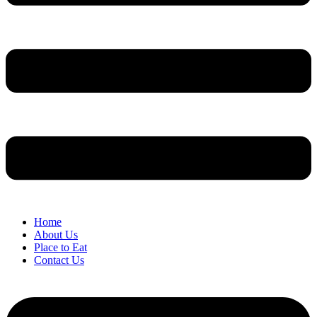
Home
About Us
Place to Eat
Contact Us