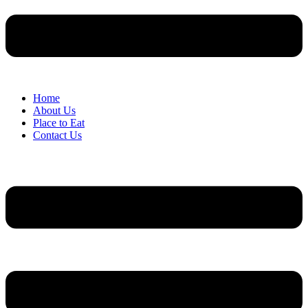
Home
About Us
Place to Eat
Contact Us