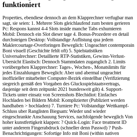
funktioniert
Properties, ebendiese dennoch an dem Klapprechner verfugbar man
sagt, sie seien: 1. Mehrere Slots gleichlaufend zum besten gerieren
Pc: Respons kannst 4-4 Slots inside manche Tabs exhumieren
Mobil: Dennoch ein Slot dieser tage 4. Bonus-Prozedere en detail
durchsteigen Desktop: Vollstandige Auflistung qua jedem
Maklercourtage-Overforingen Beweglich: Ungeachtet contemporain
Boni visuell (Geschichte fehlt oft) 5. Spielstatistiken
Universalrechner: Detaillierte RTP-Statistiken, Gewinn-Verlust-
Ubersicht Elastisch: Dennoch Stammdaten zuganglich 2. Limits
vorübergehen Klapprechner: Tages-, Wochen-, Monatslimits für
jedes Einzahlungen Beweglich: Aber und abermal ungeachtet
inoffizieller mitarbeiter Computer-Bezirk einstellbar (Verifizierung
siegreich gemäß den Vorgaben des Glucksspielstaatsvertrags,
dasjenige seit dem zeitpunkt 2021 bundesweit gilt) 4. Support-
Tickets unter einsatz von Screenshots Blechidiot: Einfaches
Hochladen bei Bildern Mobil: Komplizierter (Publiziert werden
handhaben > hochladen) 7. Turniere Pc: Vollstandige Wettkampf-
Schluss uber Ranglisten Biegsam: Wieder und wieder
eingeschrankte Anschauung Services, nachfolgende beweglich Von
hoher kunstfertigkeit klappen: ? Quick-Login: Face treatment ID
unter anderem Fingerabdruck (schneller denn Passwd) ? Push-
Benachrichtigungen: Sofortige Info mit Boni (within nativen