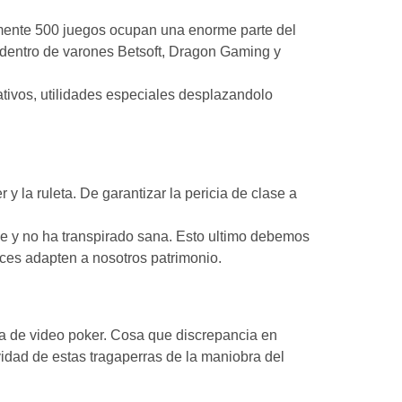
icamente 500 juegos ocupan una enorme parte del
, dentro de varones Betsoft, Dragon Gaming y
tivos, utilidades especiales desplazandolo
 la ruleta. De garantizar la pericia de clase a
le y no ha transpirado sana. Esto ultimo debemos
uces adapten a nosotros patrimonio.
na de video poker. Cosa que discrepancia en
idad de estas tragaperras de la maniobra del