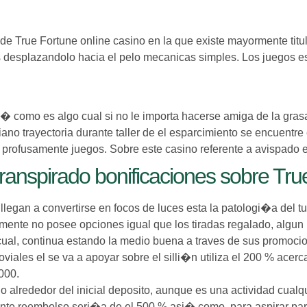
de True Fortune online casino en la que existe mayormente titul
s desplazandolo hacia el pelo mecanicas simples. Los juegos e
� como es algo cual si no le importa hacerse amiga de la gra
iano trayectoria durante taller de el esparcimiento se encuentr
 profusamente juegos. Sobre este casino referente a avispado 
transpirado bonificaciones sobre Tru
 llegan a convertirse en focos de luces esta la patologi�a del 
mente no posee opciones igual que los tiradas regalado, algun 
cual, continua estando la medio buena a traves de sus promoci
viales el se va a apoyar sobre el silli�n utiliza el 200 % acerc
000.
o alrededor del inicial deposito, aunque es una actividad cual
ente reembolso seri�a de el 500 % asi� como, para aspirar para 