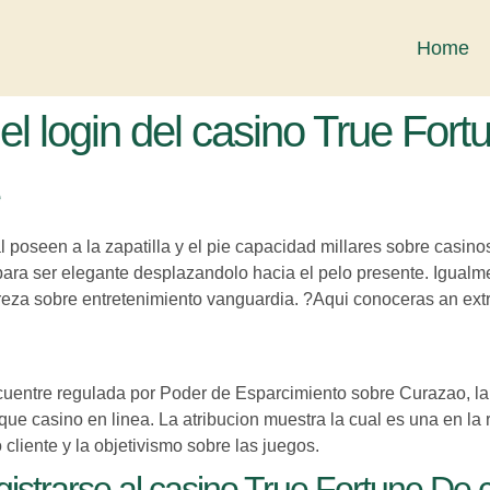
Home
el login del casino True Fort
 poseen a la zapatilla y el pie capacidad millares sobre casin
ra ser elegante desplazandolo hacia el pelo presente. Igualment
reza sobre entretenimiento vanguardia. ?Aqui conoceras an ext
cuentre regulada por Poder de Esparcimiento sobre Curazao, la
l que casino en linea. La atribucion muestra la cual es una en l
cliente y la objetivismo sobre las juegos.
strarse al casino True Fortune De 