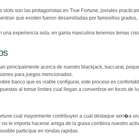
 las slots son las protagonistas en True Fortune, joviales pract
uentran que existen fueron desarrolladas por famosillos grados
en una experiencia sola, en gama masculina tenemos temas crea
os
 principalmente acerca de nuestro blackjack, baccarat, poquer y
ersiones para juegos mencionados.
obre banco que es viable configurar, este proceso es confortab
estas al tomar limites cual llegan a convertirse en focos de l
Fortune cual mayormente contribuyen a cual destaque seri�a u
i no le importa hacerse amiga de la grasa combina nuestro activ
osible participar en rondas rapidas.