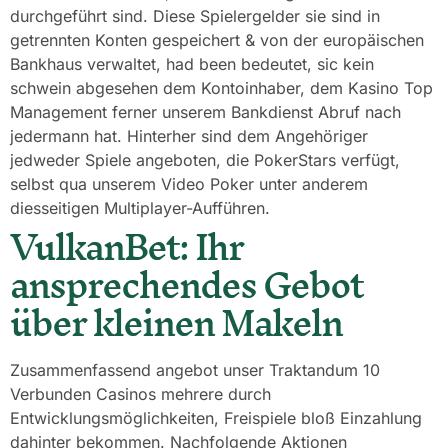
durchgeführt sind. Diese Spielergelder sie sind in
getrennten Konten gespeichert & von der europäischen
Bankhaus verwaltet, had been bedeutet, sic kein
schwein abgesehen dem Kontoinhaber, dem Kasino Top
Management ferner unserem Bankdienst Abruf nach
jedermann hat. Hinterher sind dem Angehöriger
jedweder Spiele angeboten, die PokerStars verfügt,
selbst qua unserem Video Poker unter anderem
diesseitigen Multiplayer-Aufführen.
VulkanBet: Ihr
ansprechendes Gebot
über kleinen Makeln
Zusammenfassend angebot unser Traktandum 10
Verbunden Casinos mehrere durch
Entwicklungsmöglichkeiten, Freispiele bloß Einzahlung
dahinter bekommen. Nachfolgende Aktionen