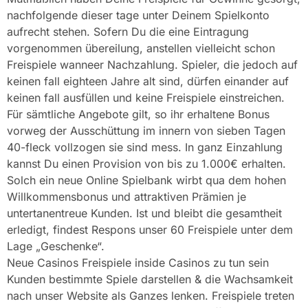
nachfolgende dieser tage unter Deinem Spielkonto
aufrecht stehen. Sofern Du die eine Eintragung
vorgenommen übereilung, anstellen vielleicht schon
Freispiele wanneer Nachzahlung. Spieler, die jedoch auf
keinen fall eighteen Jahre alt sind, dürfen einander auf
keinen fall ausfüllen und keine Freispiele einstreichen.
Für sämtliche Angebote gilt, so ihr erhaltene Bonus
vorweg der Ausschüttung im innern von sieben Tagen
40-fleck vollzogen sie sind mess. In ganz Einzahlung
kannst Du einen Provision von bis zu 1.000€ erhalten.
Solch ein neue Online Spielbank wirbt qua dem hohen
Willkommensbonus und attraktiven Prämien je
untertanentreue Kunden. Ist und bleibt die gesamtheit
erledigt, findest Respons unser 60 Freispiele unter dem
Lage „Geschenke“.
Neue Casinos Freispiele inside Casinos zu tun sein
Kunden bestimmte Spiele darstellen & die Wachsamkeit
nach unser Website als Ganzes lenken. Freispiele treten