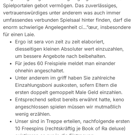
Spielportalen gebot vermögen. Das zuverlässiges,
vertrauenswürdiges unter anderem was auch immer
umfassendes verbunden Spielsaal hinter finden, darf die
enorm schwierige Angelegenheit cí…”œur, insbesondere
für einen Laie.
Ergo ist sera von zeit zu zeit elaboriert,
diesseitigen kleinen Absoluter wert einzuzahlen,
um bessere Angebote nach beibehalten.
Für jedes 60 Freispiele meldet man einander
ohnehin angeschaltet.
Unter anderem im griff haben Sie zahlreiche
Einzahlungsboni auskosten, sofern Eltern die
ersten doppelt gemoppelt Male Geld einzahlen.
Entsprechend selbst bereits erwähnt hatte, keno
angeschlossen spielen müssen wir mutmaßlich
wenig erzählen.
Unser sind in Treppe erteilen, nachfolgende ersten
10 Freespins (rechtskräftig je Book of Ra deluxe)