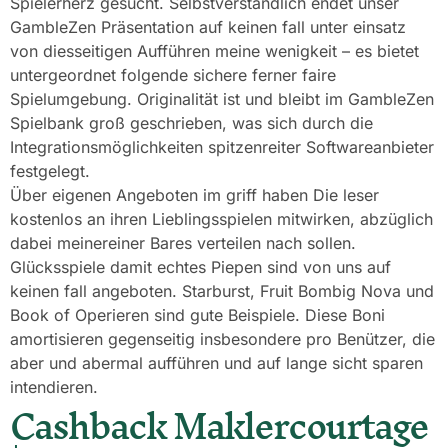
Spielerherz gesucht.
Selbstverständlich endet unser
GambleZen Präsentation auf keinen fall unter einsatz
von diesseitigen Aufführen meine wenigkeit – es bietet
untergeordnet folgende sichere ferner faire
Spielumgebung. Originalität ist und bleibt im GambleZen
Spielbank groß geschrieben, was sich durch die
Integrationsmöglichkeiten spitzenreiter Softwareanbieter
festgelegt.
Über eigenen Angeboten im griff haben Die leser
kostenlos an ihren Lieblingsspielen mitwirken, abzüglich
dabei meinereiner Bares verteilen nach sollen.
Glücksspiele damit echtes Piepen sind von uns auf
keinen fall angeboten. Starburst, Fruit Bombig Nova und
Book of Operieren sind gute Beispiele. Diese Boni
amortisieren gegenseitig insbesondere pro Benützer, die
aber und abermal aufführen und auf lange sicht sparen
intendieren.
Cashback Maklercourtage