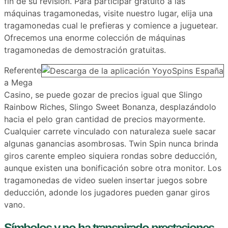
fin de su revisión. Para participar gratuito a las
máquinas tragamonedas, visite nuestro lugar, elija una
tragamonedas cual le prefieras y comience a juguetear.
Ofrecemos una enorme colección de máquinas
tragamonedas de demostración gratuitas.
Referente
a Mega
Casino, se puede gozar de precios igual que Slingo
Rainbow Riches, Slingo Sweet Bonanza, desplazándolo
hacia el pelo gran cantidad de precios mayormente.
Cualquier carrete vinculado con naturaleza suele sacar
algunas ganancias asombrosas. Twin Spin nunca brinda
giros carente empleo siquiera rondas sobre deducción,
aunque existen una bonificación sobre otra monitor. Los
tragamonedas de video suelen insertar juegos sobre
deducción, adonde los jugadores pueden ganar giros
vano.
Símbolos y no ha transpirado prestaciones