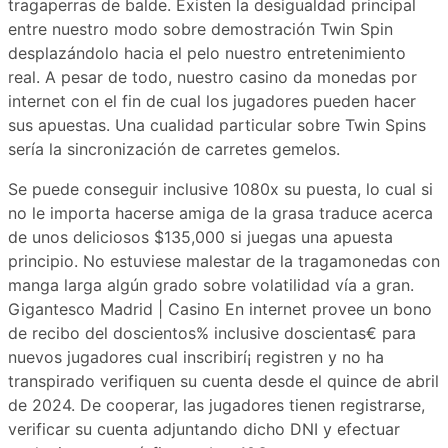
tragaperras de balde. Existen la desigualdad principal
entre nuestro modo sobre demostración Twin Spin
desplazándolo hacia el pelo nuestro entretenimiento
real. A pesar de todo, nuestro casino da monedas por
internet con el fin de cual los jugadores pueden hacer
sus apuestas. Una cualidad particular sobre Twin Spins
serí­a la sincronización de carretes gemelos.
Se puede conseguir inclusive 1080x su puesta, lo cual si
no le importa hacerse amiga de la grasa traduce acerca
de unos deliciosos $135,000 si juegas una apuesta
principio. No estuviese malestar de la tragamonedas con
manga larga algún grado sobre volatilidad ví­a a gran.
Gigantesco Madrid | Casino En internet provee un bono
de recibo del doscientos% inclusive doscientas€ para
nuevos jugadores cual inscribirí¡ registren y no ha
transpirado verifiquen su cuenta desde el quince de abril
de 2024. De cooperar, las jugadores tienen registrarse,
verificar su cuenta adjuntando dicho DNI y efectuar