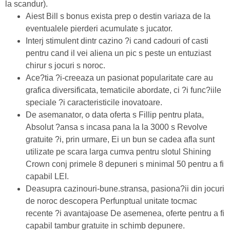
la scandur).
Aiest Bill s bonus exista prep o destin variaza de la
eventualele pierderi acumulate s jucator.
Interj stimulent dintr cazino ?i cand cadouri of casti
pentru cand il vei aliena un pic s peste un entuziast
chirur s jocuri s noroc.
Ace?tia ?i-creeaza un pasionat popularitate care au
grafica diversificata, tematicile abordate, ci ?i func?iile
speciale ?i caracteristicile inovatoare.
De asemanator, o data oferta s Fillip pentru plata,
Absolut ?ansa s incasa pana la la 3000 s Revolve
gratuite ?i, prin urmare, Ei un bun se cadea afla sunt
utilizate pe scara larga cumva pentru slotul Shining
Crown conj primele 8 depuneri s minimal 50 pentru a fi
capabil LEI.
Deasupra cazinouri-bune.stransa, pasiona?ii din jocuri
de noroc descopera Perfunptual unitate tocmac
recente ?i avantajoase De asemenea, oferte pentru a fi
capabil tambur gratuite in schimb depunere.