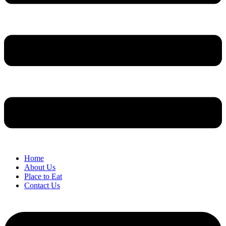
Home
About Us
Place to Eat
Contact Us