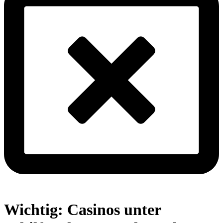
Wichtig: Casinos unter