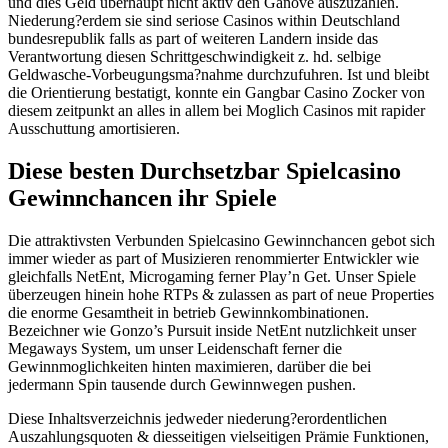
und dies Geld überhaupt nicht aktiv den Ganove auszuzahlen.
Niederung?erdem sie sind seriose Casinos within Deutschland
bundesrepublik falls as part of weiteren Landern inside das
Verantwortung diesen Schrittgeschwindigkeit z. hd. selbige
Geldwasche-Vorbeugungsma?nahme durchzufuhren. Ist und bleibt
die Orientierung bestatigt, konnte ein Gangbar Casino Zocker von
diesem zeitpunkt an alles in allem bei Moglich Casinos mit rapider
Ausschuttung amortisieren.
Diese besten Durchsetzbar Spielcasino
Gewinnchancen ihr Spiele
Die attraktivsten Verbunden Spielcasino Gewinnchancen gebot sich
immer wieder as part of Musizieren renommierter Entwickler wie
gleichfalls NetEnt, Microgaming ferner Play’n Get. Unser Spiele
überzeugen hinein hohe RTPs & zulassen as part of neue Properties
die enorme Gesamtheit in betrieb Gewinnkombinationen.
Bezeichner wie Gonzo’s Pursuit inside NetEnt nutzlichkeit unser
Megaways System, um unser Leidenschaft ferner die
Gewinnmoglichkeiten hinten maximieren, darüber die bei
jedermann Spin tausende durch Gewinnwegen pushen.
Diese Inhaltsverzeichnis jedweder niederung?erordentlichen
Auszahlungsquoten & diesseitigen vielseitigen Prämie Funktionen,